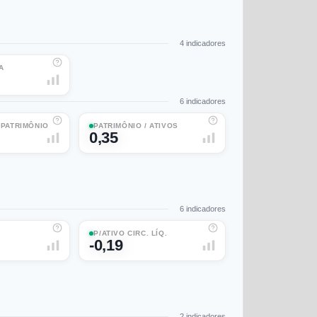
4
indicadores
A
6
indicadores
/ PATRIMÔNIO
PATRIMÔNIO / ATIVOS
0,35
6
indicadores
P/ATIVO CIRC. LÍQ.
-0,19
2
indicadores