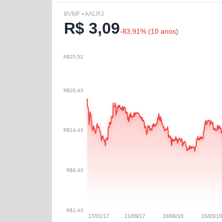
BVMF • AALR3
R$
3,09
-83,91
% (
10 anos
)
R$25,52
R$20,43
R$14,43
R$8,43
R$2,43
17/01/17
21/09/17
19/06/18
15/03/19