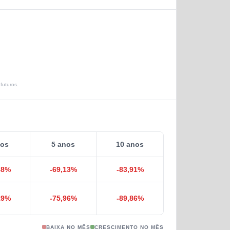
futuros.
nos
5 anos
10 anos
88
%
-69,13
%
-83,91
%
19
%
-75,96
%
-89,86
%
BAIXA NO MÊS
CRESCIMENTO NO MÊS