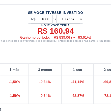
SE VOCÊ TIVESSE INVESTIDO
R$
há
HOJE VOCÊ TERIA
R$ 160,94
Ganho no período:
–
R$ 839,06
(
▼
-83,91
%)
r não considera o reinvestimento dos dividendos. Rentabilidade passada não garante resultados 
1 mês
3 meses
1 ano
2 a
-1,59
%
-0,64
%
-41,14
%
-69,
-1,59
%
-0,64
%
-42,87
%
-72,
)