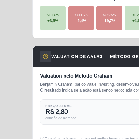
SET/25
OUT/25
NOV/25
DEZ
+
3,5
%
-5,4
%
-19,7
%
+
1,
VALUATION DE
AALR3
— MÉTODO G
Valuation pelo Método Graham
Benjamin Graham, pai do value investing, desenvolveu 
O resultado indica se a ação está sendo negociada co
PREÇO ATUAL
R$ 2,80
cotação de mercado