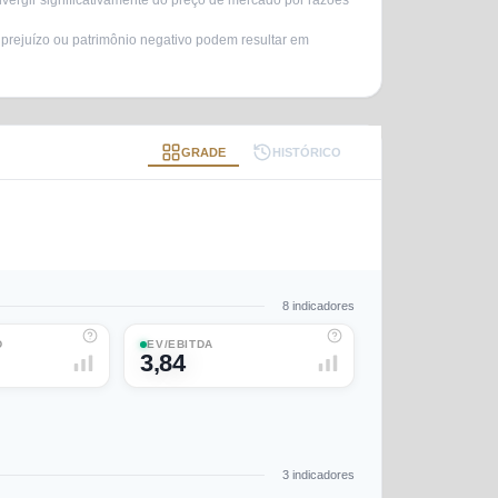
vergir significativamente do preço de mercado por razões
 prejuízo ou patrimônio negativo podem resultar em
GRADE
HISTÓRICO
8
indicadores
D
EV/EBITDA
3,84
3
indicadores