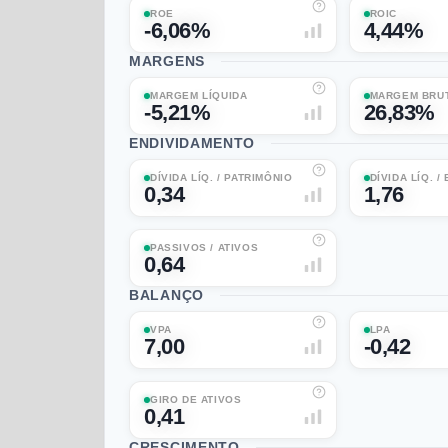
ROE
ROIC
-6,06%
4,44%
MARGENS
MARGEM LÍQUIDA
MARGEM BRU
-5,21%
26,83%
ENDIVIDAMENTO
DÍVIDA LÍQ. / PATRIMÔNIO
DÍVIDA LÍQ. /
0,34
1,76
PASSIVOS / ATIVOS
0,64
BALANÇO
VPA
LPA
7,00
-0,42
GIRO DE ATIVOS
0,41
CRESCIMENTO