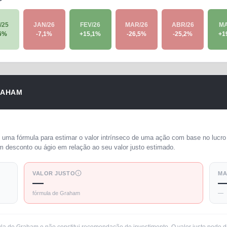
/25
JAN/26
FEV/26
MAR/26
ABR/26
MA
6
%
-7,1
%
+
15,1
%
-26,5
%
-25,2
%
+
1
RAHAM
uma fórmula para estimar o valor intrínseco de uma ação com base no lucro 
m desconto ou ágio em relação ao seu valor justo estimado.
VALOR JUSTO
MA
—
fórmula de Graham
—