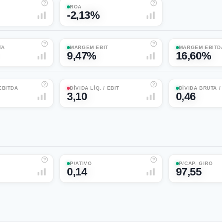
ROA
-2,13%
TA
MARGEM EBIT
MARGEM EBITD
9,47%
16,60%
 EBITDA
DÍVIDA LÍQ. / EBIT
DÍVIDA BRUTA 
3,10
0,46
P/ATIVO
P/CAP. GIRO
0,14
97,55