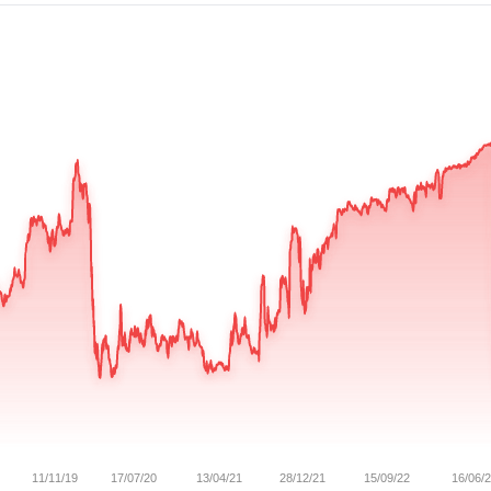
11/11/19
17/07/20
13/04/21
28/12/21
15/09/22
16/06/