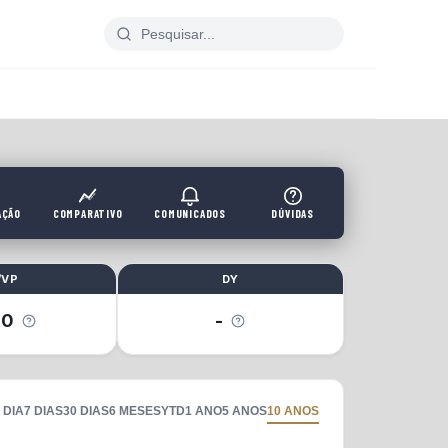
AÇÃO
COMPARATIVO
COMUNICADOS
DÚVIDAS
/VP
DY
40
-
 DIA
7 DIAS
30 DIAS
6 MESES
YTD
1 ANO
5 ANOS
10 ANOS