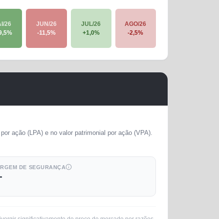
I/26
JUN/26
JUL/26
AGO/26
9,5
%
-11,5
%
+
1,0
%
-2,5
%
por ação (LPA) e no valor patrimonial por ação (VPA).
RGEM DE SEGURANÇA
—