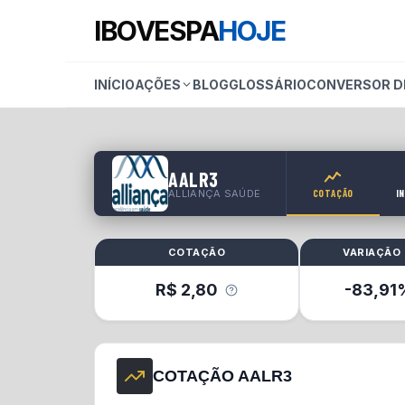
IBOVESPA
HOJE
INÍCIO
AÇÕES
BLOG
GLOSSÁRIO
CONVERSOR D
AALR3
ALLIANÇA SAÚDE
COTAÇÃO
I
COTAÇÃO
VARIAÇÃO 
R$
2,80
-83,91
COTAÇÃO AALR3