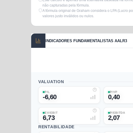
Este cálculo é apenas uma estimativa baseada na fórmul
não capturadas pela fórmula.
A fórmula original de Graham considera o LPA (Lucro po
valores justo inválidos ou nulos.
INDICADORES FUNDAMENTALISTAS AALR3
VALUATION
P/L
P/VP
-6,60
0,40
EV/EBIT
P/EBITDA
6,73
2,07
RENTABILIDADE