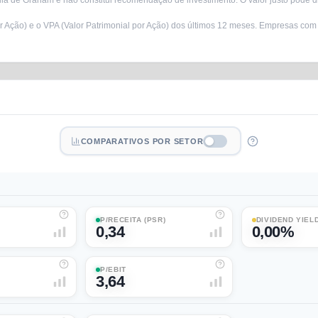
a de Graham e não constitui recomendação de investimento. O valor justo pode di
r Ação) e o VPA (Valor Patrimonial por Ação) dos últimos 12 meses. Empresas com
COMPARATIVOS POR SETOR
P/RECEITA (PSR)
DIVIDEND YIEL
0,34
0,00%
P/EBIT
3,64