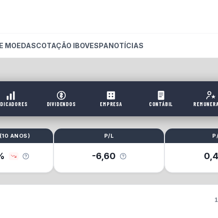
E MOEDAS
COTAÇÃO IBOVESPA
NOTÍCIAS
NDICADORES
DIVIDENDOS
EMPRESA
CONTÁBIL
REMUNER
(
10 ANOS
)
P/L
P
%
-6,60
0,
1