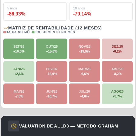
5 anos
10 anos
-86,93
%
-79,14
%
MATRIZ DE RENTABILIDADE (12 MESES)
BAIXA NO MÊS
CRESCIMENTO NO MÊS
SET/25
OUT/25
NOV/25
DEZ/25
+
10,0
%
+
15,6
%
-19,9
%
-0,2
%
JAN/26
FEV/26
MAR/26
ABR/26
+
2,6
%
-12,9
%
-6,6
%
-8,2
%
MAI/26
JUN/26
JUL/26
AGO/26
-7,8
%
-16,7
%
-4,6
%
+
3,7
%
VALUATION DE
ALLD3
— MÉTODO GRAHAM