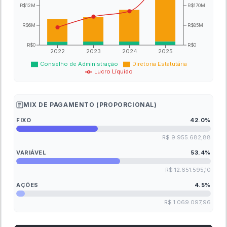
R$12M
R$170M
R$6M
R$85M
R$0
R$0
2022
2023
2024
2025
Conselho de Administração
Diretoria Estatutária
Lucro Líquido
MIX DE PAGAMENTO (PROPORCIONAL)
FIXO
42.0
%
R$ 9.955.682,88
VARIÁVEL
53.4
%
R$ 12.651.595,10
AÇÕES
4.5
%
R$ 1.069.097,96