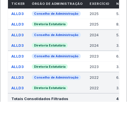
TICKER
ÓRGÃO DE ADMINISTRAÇÃO
EXERCÍCIO
NR. 
ALLD3
2025
5.00
Conselho de Administração
ALLD3
2025
8.92
Diretoria Estatutária
ALLD3
2024
5.00
Conselho de Administração
ALLD3
2024
3.92
Diretoria Estatutária
ALLD3
2023
6.08
Conselho de Administração
ALLD3
2023
3.00
Diretoria Estatutária
ALLD3
2022
6.50
Conselho de Administração
ALLD3
2022
3.00
Diretoria Estatutária
Totais Consolidados Filtrados
41.42
COMPARAÇÃO DE ALLD3 COM ÍNDICES