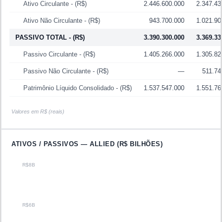
Ativo Circulante
- (R$)
2.446.600.000
2.347.43
Ativo Não Circulante
- (R$)
943.700.000
1.021.90
PASSIVO TOTAL
- (R$)
3.390.300.000
3.369.33
Passivo Circulante
- (R$)
1.405.266.000
1.305.82
Passivo Não Circulante
- (R$)
—
511.74
Patrimônio Líquido Consolidado
- (R$)
1.537.547.000
1.551.76
Valores em R$ (reais)
ATIVOS / PASSIVOS —
ALLIED
(R$ BILHÕES)
R$8B
R$6B