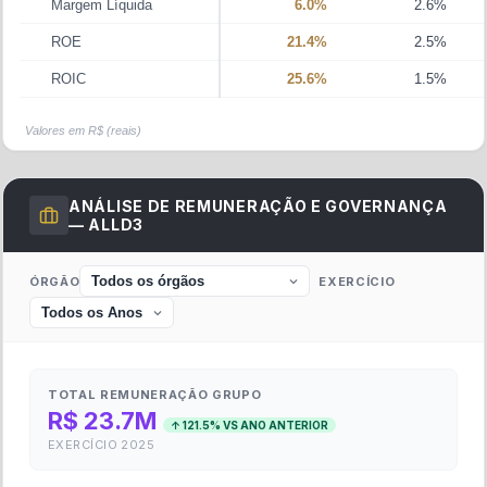
Margem Líquida
6.0%
2.6%
ROE
21.4%
2.5%
ROIC
25.6%
1.5%
Valores em R$ (reais)
ANÁLISE DE REMUNERAÇÃO E GOVERNANÇA
—
ALLD3
ÓRGÃO
EXERCÍCIO
TOTAL REMUNERAÇÃO GRUPO
R$ 23.7M
↑
121.5
% VS ANO ANTERIOR
EXERCÍCIO
2025