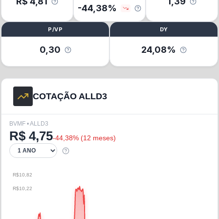
R$
4,81
1,39
-44,38
%
P/VP
DY
0,30
24,08%
COTAÇÃO ALLD3
BVMF • ALLD3
R$
4,75
-44,38
% (
12 meses
)
R$10,82
R$10,22