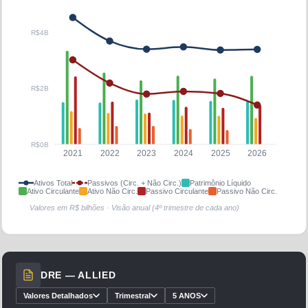
R$4B
R$2B
R$0B
2021
2022
2023
2024
2025
2026
Ativos Total
Passivos (Circ. + Não Circ.)
Patrimônio Líquido
Ativo Circulante
Ativo Não Circ.
Passivo Circulante
Passivo Não Circ.
Valores em R$ bilhões · Visão anual (4º trimestre de cada ano)
DRE —
ALLIED
Valores Detalhados
Trimestral
5 ANOS