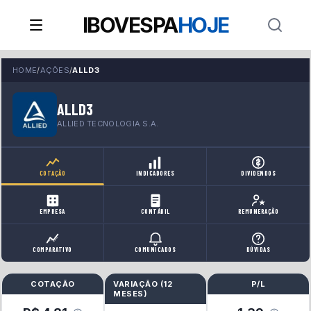
IBOVESPA
HOJE
HOME
/
AÇÕES
/
ALLD3
ALLD3
ALLIED TECNOLOGIA S.A.
COTAÇÃO
INDICADORES
DIVIDENDOS
EMPRESA
CONTÁBIL
REMUNERAÇÃO
COMPARATIVO
COMUNICADOS
DÚVIDAS
COTAÇÃO
VARIAÇÃO (
12
P/L
MESES
)