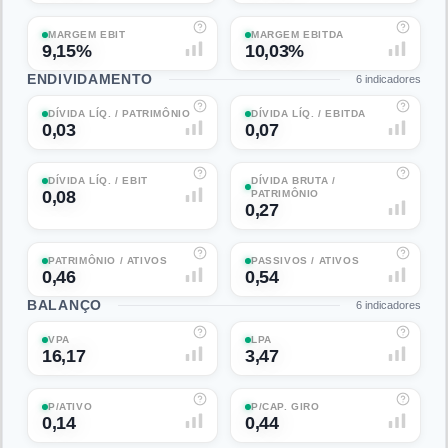
MARGEM EBIT
MARGEM EBITDA
9,15%
10,03%
ENDIVIDAMENTO
6
indicadores
DÍVIDA LÍQ. / PATRIMÔNIO
DÍVIDA LÍQ. / EBITDA
0,03
0,07
DÍVIDA LÍQ. / EBIT
DÍVIDA BRUTA /
0,08
PATRIMÔNIO
0,27
PATRIMÔNIO / ATIVOS
PASSIVOS / ATIVOS
0,46
0,54
BALANÇO
6
indicadores
VPA
LPA
16,17
3,47
P/ATIVO
P/CAP. GIRO
0,14
0,44