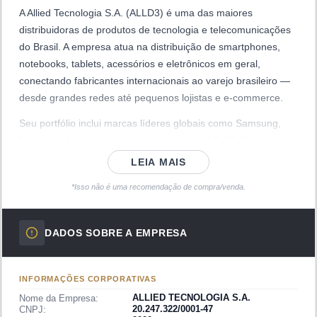
A Allied Tecnologia S.A. (ALLD3) é uma das maiores
distribuidoras de produtos de tecnologia e telecomunicações
do Brasil. A empresa atua na distribuição de smartphones,
notebooks, tablets, acessórios e eletrônicos em geral,
conectando fabricantes internacionais ao varejo brasileiro —
desde grandes redes até pequenos lojistas e e-commerce.
Seu portfólio inclui marcas líderes globais como Samsung,
Motorola, Apple (revendedor autorizado), LG, Multilaser, entre
outras. A Allied opera em todo o território nacional por meio
LEIA MAIS
de uma rede logística robusta, com centros de distribuição
*Isso não é uma recomendação de compra/venda.
estratégicos que garantem capilaridade de atendimento ao
varejo.
DADOS SOBRE A EMPRESA
Além da distribuição tradicional, a companhia possui
operações de varejo próprio por meio da marca
Positivo
(marca branca para segmentos específicos) e atua também
INFORMAÇÕES CORPORATIVAS
no segmento B2B, fornecendo equipamentos para empresas,
ALLIED TECNOLOGIA S.A.
Nome da Empresa:
órgãos públicos e projetos de tecnologia educacional.
20.247.322/0001-47
CNPJ: