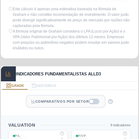
Este cálculo é apenas uma estimativa baseada na fórmula de
Graham e não constitui recomendação de investimento. O valor justo
pode divergir significativamente do preço de mercado por razões não
capturadas pela fórmula.
A fórmula original de Graham considera o LPA (Lucro por Ação) e o
VPA (Valor Patrimonial por Ação) dos últimos 12 meses. Empresas
com prejuízo ou patrimônio negativo podem resultar em valores justo
inválidos ou nulos.
INDICADORES FUNDAMENTALISTAS ALLD3
GRADE
HISTÓRICO
COMPARATIVOS POR SETOR
VALUATION
8
indicadores
P/L
P/VP