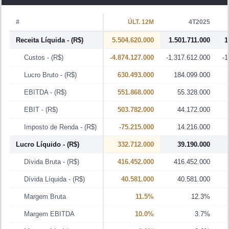
#
ÚLT. 12M
4T2025
Receita Líquida
- (R$)
5.504.620.000
1.501.711.000
1
Custos
- (R$)
-4.874.127.000
-1.317.612.000
-1
Lucro Bruto
- (R$)
630.493.000
184.099.000
EBITDA
- (R$)
551.868.000
55.328.000
EBIT
- (R$)
503.782.000
44.172.000
Imposto de Renda
- (R$)
-75.215.000
14.216.000
Lucro Líquido
- (R$)
332.712.000
39.190.000
Dívida Bruta
- (R$)
416.452.000
416.452.000
Dívida Líquida
- (R$)
40.581.000
40.581.000
Margem Bruta
11.5%
12.3%
Margem EBITDA
10.0%
3.7%