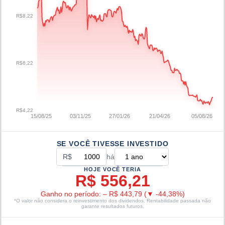
R$8,22
R$6,22
R$4,22
15/08/25
03/11/25
27/01/26
21/04/26
05/08/26
SE VOCÊ TIVESSE INVESTIDO
R$
há
HOJE VOCÊ TERIA
R$ 556,21
Ganho no período:
–
R$ 443,79
(
▼
-44,38
%)
*O valor não considera o reinvestimento dos dividendos. Rentabilidade passada não
garante resultados futuros.