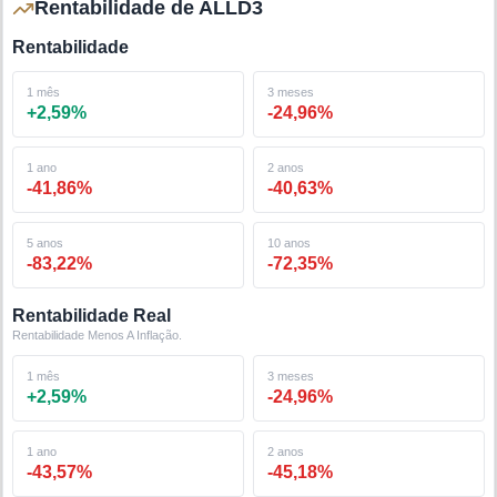
Rentabilidade de ALLD3
Rentabilidade
1 mês
3 meses
+
2,59
%
-24,96
%
1 ano
2 anos
-41,86
%
-40,63
%
5 anos
10 anos
-83,22
%
-72,35
%
Rentabilidade Real
Rentabilidade Menos A Inflação.
1 mês
3 meses
+
2,59
%
-24,96
%
1 ano
2 anos
-43,57
%
-45,18
%