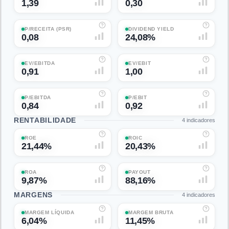
1,39
0,30
P/RECEITA (PSR)
DIVIDEND YIELD
0,08
24,08%
EV/EBITDA
EV/EBIT
0,91
1,00
P/EBITDA
P/EBIT
0,84
0,92
RENTABILIDADE
4
indicadores
ROE
ROIC
21,44%
20,43%
ROA
PAYOUT
9,87%
88,16%
MARGENS
4
indicadores
MARGEM LÍQUIDA
MARGEM BRUTA
6,04%
11,45%