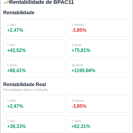
Rentabilidade de BPAC11
Rentabilidade
1 mês
3 meses
+
2,47
%
-3,85
%
1 ano
2 anos
+
42,52
%
+
75,81
%
5 anos
10 anos
+
88,41
%
+
1195,66
%
Rentabilidade Real
Rentabilidade Menos A Inflação.
1 mês
3 meses
+
2,47
%
-3,85
%
1 ano
2 anos
+
38,33
%
+
62,31
%