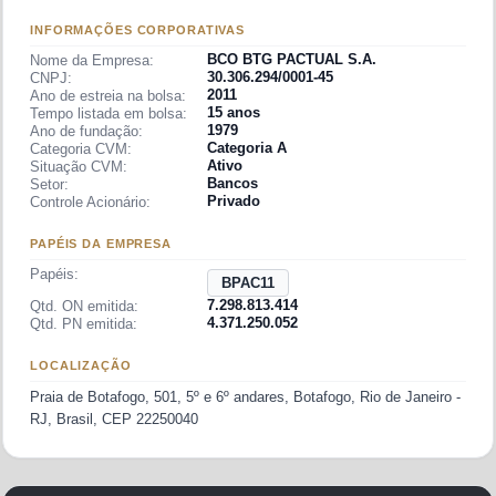
por
André Esteves
, com estrutura de partnership semelhante
INFORMAÇÕES CORPORATIVAS
aos grandes bancos de investimento globais.
BCO BTG PACTUAL S.A.
Nome da Empresa:
30.306.294/0001-45
História do BTG Pactual
CNPJ:
2011
Ano de estreia na bolsa:
15 anos
Tempo listada em bolsa:
O BTG Pactual tem origem no
Banco Pactual
, fundado em
1979
Ano de fundação:
1983
no Rio de Janeiro como corretora de valores. Em
2006
,
Categoria A
Categoria CVM:
Ativo
Situação CVM:
o UBS suíço adquiriu o Pactual por US$ 3,1 bilhões, mas em
Bancos
Setor:
2009
André Esteves e sócios recompraram a operação e
Privado
Controle Acionário:
fundaram o
BTG Pactual
(Banking and Trading Group).
PAPÉIS DA EMPRESA
Em
abril de 2012
, o BTG Pactual realizou seu
IPO na B3
, o
Papéis:
BPAC11
maior da história do setor financeiro brasileiro até então,
7.298.813.414
Qtd. ON emitida:
captando cerca de R$ 3,7 bilhões. Desde então, expandiu
4.371.250.052
Qtd. PN emitida:
fortemente sua plataforma digital e varejo de investimentos,
LOCALIZAÇÃO
tornando-se referência em serviços financeiros integrados
para pessoas físicas e jurídicas no Brasil.
Praia de Botafogo, 501, 5º e 6º andares, Botafogo, Rio de Janeiro -
RJ, Brasil, CEP 22250040
O BTG Pactual distribui dividendos e juros sobre capital
próprio (JCP) de forma recorrente, com política de payout