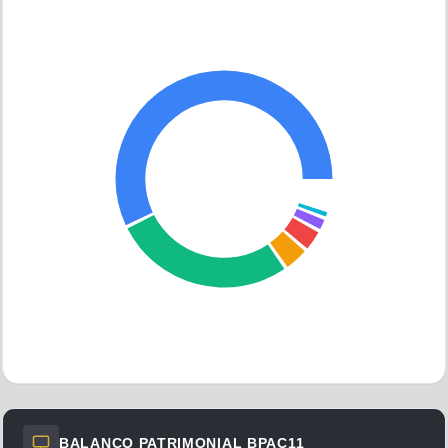
BTG
Outros
GIC
BTG
Veículos
Outros
BALANÇO PATRIMONIAL
BPAC11