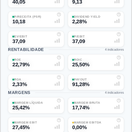
40,05
9,13
P/RECEITA (PSR)
DIVIDEND YIELD
10,18
2,28%
EV/EBIT
P/EBIT
37,09
37,09
RENTABILIDADE
4
indicadores
ROE
ROIC
22,79%
25,50%
ROA
PAYOUT
2,33%
91,28%
MARGENS
4
indicadores
MARGEM LÍQUIDA
MARGEM BRUTA
25,42%
17,74%
MARGEM EBIT
MARGEM EBITDA
27,45%
0,00%