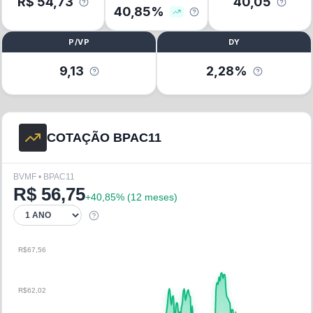
R$
54,73
40,05
40,85
%
P/VP
DY
9,13
2,28%
COTAÇÃO BPAC11
BVMF • BPAC11
R$
56,75
+
40,85
% (
12 meses
)
R$67,56
R$62,02