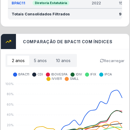
BPAC11
2022
15.00
Diretoria Estatutária
Totais Consolidados Filtrados
92.0
COMPARAÇÃO DE BPAC11 COM ÍNDICES
2
anos
5
anos
10
anos
Recarregar
BPAC11
CDI
IBOVESPA
IDIV
IFIX
IPCA
IVVB11
SMLL
100%
80%
60%
40%
20%