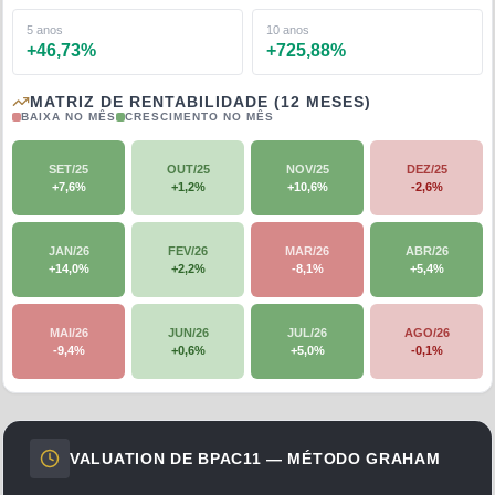
5 anos
10 anos
+
46,73
%
+
725,88
%
MATRIZ DE RENTABILIDADE (12 MESES)
BAIXA NO MÊS
CRESCIMENTO NO MÊS
SET/25
OUT/25
NOV/25
DEZ/25
+
7,6
%
+
1,2
%
+
10,6
%
-2,6
%
JAN/26
FEV/26
MAR/26
ABR/26
+
14,0
%
+
2,2
%
-8,1
%
+
5,4
%
MAI/26
JUN/26
JUL/26
AGO/26
-9,4
%
+
0,6
%
+
5,0
%
-0,1
%
VALUATION DE
BPAC11
— MÉTODO GRAHAM