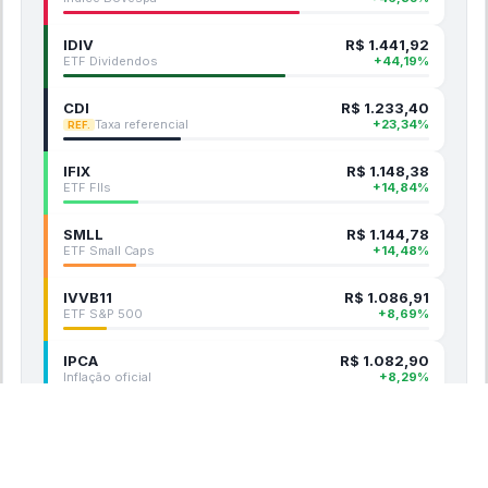
IDIV
R$
1.441,92
ETF Dividendos
+
44,19
%
CDI
R$
1.233,40
Taxa referencial
+
23,34
%
REF.
IFIX
R$
1.148,38
ETF FIIs
+
14,84
%
SMLL
R$
1.144,78
ETF Small Caps
+
14,48
%
IVVB11
R$
1.086,91
ETF S&P 500
+
8,69
%
IPCA
R$
1.082,90
Inflação oficial
+
8,29
%
ATIVO ·
BPAC11
MELHOR DO PERÍODO
R$
1.726,16
BPAC11
+
72,62
%
+
72,62
%