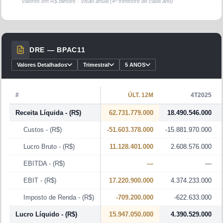
Valores em R$ bilhões · Visão anual (4º trimestre de cada ano)
DRE —
BPAC11
Valores Detalhados
Trimestral
5 ANOS
#
ÚLT. 12M
4T2025
Receita Líquida
- (R$)
62.731.779.000
18.490.546.000
Custos
- (R$)
-51.603.378.000
-15.881.970.000
Lucro Bruto
- (R$)
11.128.401.000
2.608.576.000
EBITDA
- (R$)
—
—
EBIT
- (R$)
17.220.900.000
4.374.233.000
Imposto de Renda
- (R$)
-709.200.000
-622.633.000
Lucro Líquido
- (R$)
15.947.050.000
4.390.529.000