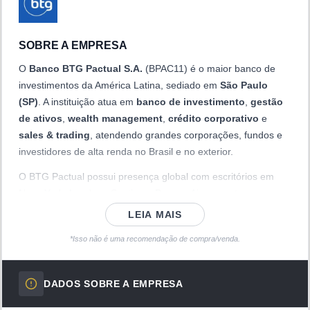
SOBRE A EMPRESA
O
Banco BTG Pactual S.A.
(BPAC11) é o maior banco de
investimentos da América Latina, sediado em
São Paulo
(SP)
. A instituição atua em
banco de investimento
,
gestão
de ativos
,
wealth management
,
crédito corporativo
e
sales & trading
, atendendo grandes corporações, fundos e
investidores de alta renda no Brasil e no exterior.
O BTG Pactual possui presença global com escritórios em
Nova York, Londres, Santiago, Buenos Aires e outras praças
financeiras. Suas operações abrangem
fusões e aquisições
LEIA MAIS
(M&A)
,
emissões de dívida e equity
,
financiamento
*Isso não é uma recomendação de compra/venda.
estruturado
,
fundos de private equity
e plataformas
digitais de investimento como o
BTG+ bank
e o
BTG Mais
.
DADOS SOBRE A EMPRESA
As units são negociadas na B3 sob o código
BPAC11
. O
banco é controlado pelo grupo de sócios fundadores liderado