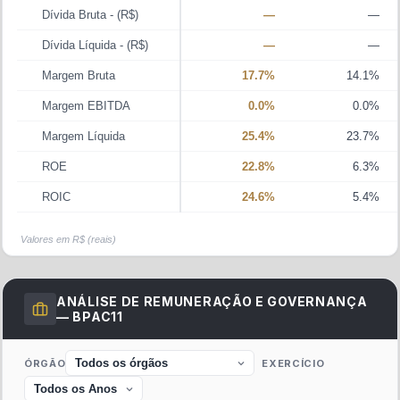
Dívida Bruta
- (R$)
—
—
Dívida Líquida
- (R$)
—
—
Margem Bruta
17.7%
14.1%
Margem EBITDA
0.0%
0.0%
Margem Líquida
25.4%
23.7%
ROE
22.8%
6.3%
ROIC
24.6%
5.4%
Valores em R$ (reais)
ANÁLISE DE REMUNERAÇÃO E GOVERNANÇA
—
BPAC11
ÓRGÃO
EXERCÍCIO