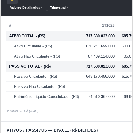
Valores Detalhados
Trimestral
#
1T2026
ATIVO TOTAL
- (R$)
717.680.823.000
685.7
Ativo Circulante
- (R$)
630.241.699.000
600.6
Ativo Não Circulante
- (R$)
87.439.124.000
85.0
PASSIVO TOTAL
- (R$)
717.680.823.000
685.7
Passivo Circulante
- (R$)
643.170.456.000
615.7
Passivo Não Circulante
- (R$)
—
Patrimônio Líquido Consolidado
- (R$)
74.510.367.000
69.9
Valores em R$ (reais)
ATIVOS / PASSIVOS —
BPAC11
(R$ BILHÕES)