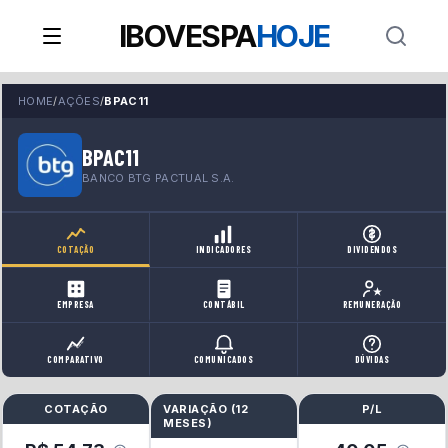
IBOVESPA
HOJE
HOME
/
AÇÕES
/
BPAC11
BPAC11
BANCO BTG PACTUAL S.A.
COTAÇÃO
INDICADORES
DIVIDENDOS
EMPRESA
CONTÁBIL
REMUNERAÇÃO
COMPARATIVO
COMUNICADOS
DÚVIDAS
COTAÇÃO
VARIAÇÃO (
12
P/L
MESES
)