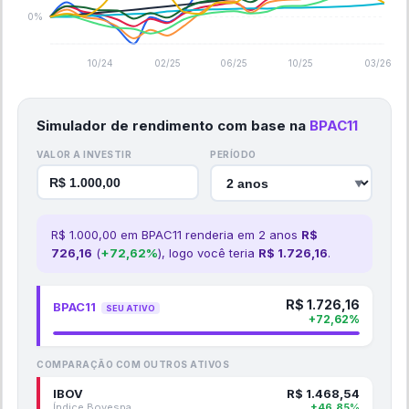
0%
10/24
02/25
06/25
10/25
03/26
Simulador de rendimento com base na
BPAC11
VALOR A INVESTIR
PERÍODO
▼
R$
1.000,00
em
BPAC11
renderia em
2
ano
s
R$
726,16
(
+
72,62
%
), logo você teria
R$
1.726,16
.
R$
1.726,16
BPAC11
SEU ATIVO
+
72,62
%
COMPARAÇÃO COM OUTROS ATIVOS
IBOV
R$
1.468,54
Índice Bovespa
+
46,85
%