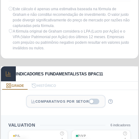
Este cálculo é apenas uma estimativa baseada na fórmula de
Graham e não constitui recomendação de investimento. O valor justo
pode divergir significativamente do preço de mercado por razões não
capturadas pela fórmula.
A fórmula original de Graham considera o LPA (Lucro por Ação) e o
VPA (Valor Patrimonial por Ação) dos últimos 12 meses. Empresas
com prejuízo ou patrimônio negativo podem resultar em valores justo
inválidos ou nulos.
INDICADORES FUNDAMENTALISTAS BPAC11
GRADE
HISTÓRICO
COMPARATIVOS POR SETOR
VALUATION
6
indicadores
P/L
P/VP