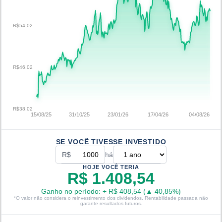
R$54,02
R$46,02
R$38,02
15/08/25
31/10/25
23/01/26
17/04/26
04/08/26
SE VOCÊ TIVESSE INVESTIDO
R$
há
HOJE VOCÊ TERIA
R$ 1.408,54
Ganho no período:
+
R$ 408,54
(
▲
40,85
%)
*O valor não considera o reinvestimento dos dividendos. Rentabilidade passada não
garante resultados futuros.