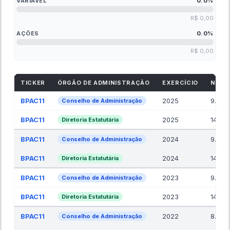
VARIÁVEL
0.0
%
R$ 0,00
AÇÕES
0.0
%
R$ 0,00
TICKER
ÓRGÃO DE ADMINISTRAÇÃO
EXERCÍCIO
NR. 
BPAC11
2025
9.00
Conselho de Administração
BPAC11
2025
14.00
Diretoria Estatutária
BPAC11
2024
9.00
Conselho de Administração
BPAC11
2024
14.00
Diretoria Estatutária
BPAC11
2023
9.00
Conselho de Administração
BPAC11
2023
14.00
Diretoria Estatutária
BPAC11
2022
8.00
Conselho de Administração