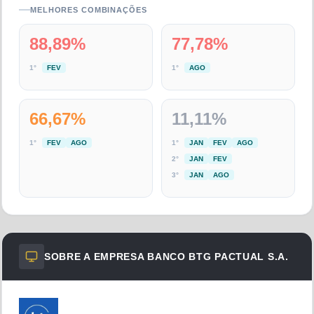
MELHORES COMBINAÇÕES
88,89
%
77,78
%
1
°
FEV
1
°
AGO
66,67
%
11,11
%
1
°
FEV
AGO
1
°
JAN
FEV
AGO
2
°
JAN
FEV
3
°
JAN
AGO
SOBRE A EMPRESA
BANCO BTG PACTUAL S.A.