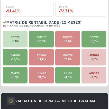
5 anos
10 anos
-91,41
%
-72,71
%
MATRIZ DE RENTABILIDADE (12 MESES)
BAIXA NO MÊS
CRESCIMENTO NO MÊS
SET/25
OUT/25
NOV/25
DEZ/25
+
3,8
%
+
19,5
%
-10,6
%
+
5,9
%
JAN/26
FEV/26
MAR/26
ABR/26
+
12,6
%
-14,4
%
-26,6
%
-1,6
%
MAI/26
JUN/26
JUL/26
AGO/26
+
8,3
%
-31,6
%
+
4,8
%
-1,0
%
VALUATION DE
CSNA3
— MÉTODO GRAHAM