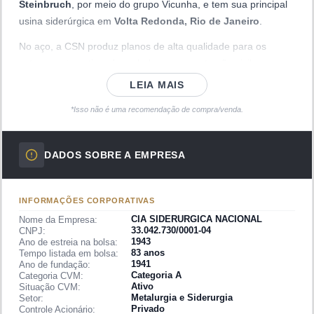
Steinbruch
, por meio do grupo Vicunha, e tem sua principal
usina siderúrgica em
Volta Redonda, Rio de Janeiro
.
No aço, a CSN produz planos de alta qualidade para os
setores automotivo, de embalagens, construção civil e
eletrodomésticos. Na mineração, controla a
CSN Mineração
LEIA MAIS
(CMIN3)
, que opera a mina de
Casa de Pedra
em
*Isso não é uma recomendação de compra/venda.
Congonhas/MG, um dos maiores depósitos de minério de
ferro do Brasil. No cimento, atua por meio da
Supremo
Cimento
. Em logística, opera o
Porto Itaguaí
(ex-Sepetiba) e
DADOS SOBRE A EMPRESA
possui participação na ferrovia
Transnordestina
.
As ações ordinárias são negociadas na B3 sob o código
INFORMAÇÕES CORPORATIVAS
CSNA3
. O controle acionário é exercido pelo grupo
Vicunha
,
CIA SIDERURGICA NACIONAL
Nome da Empresa:
de Benjamin Steinbruch.
33.042.730/0001-04
CNPJ:
1943
Ano de estreia na bolsa:
História da CSN
83 anos
Tempo listada em bolsa:
1941
Ano de fundação:
A CSN foi fundada em
1941
pelo presidente
Getúlio Vargas
Categoria A
Categoria CVM:
Ativo
Situação CVM:
como projeto estratégico do Estado Novo, sendo a primeira
Metalurgia e Siderurgia
Setor:
grande usina siderúrgica integrada da América Latina.
Privado
Controle Acionário: