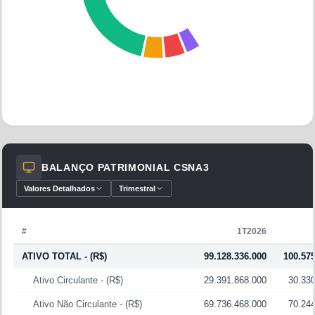
BALANÇO PATRIMONIAL
CSNA3
Valores Detalhados
Trimestral
#
1T2026
ATIVO TOTAL
- (R$)
99.128.336.000
100.575
Ativo Circulante
- (R$)
29.391.868.000
30.33
Ativo Não Circulante
- (R$)
69.736.468.000
70.24