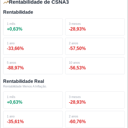
Rentabilidade de CSNA3
Rentabilidade
1 mês
3 meses
+
0,63
%
-28,93
%
1 ano
2 anos
-33,66
%
-57,50
%
5 anos
10 anos
-88,97
%
-56,53
%
Rentabilidade Real
Rentabilidade Menos A Inflação.
1 mês
3 meses
+
0,63
%
-28,93
%
1 ano
2 anos
-35,61
%
-60,76
%