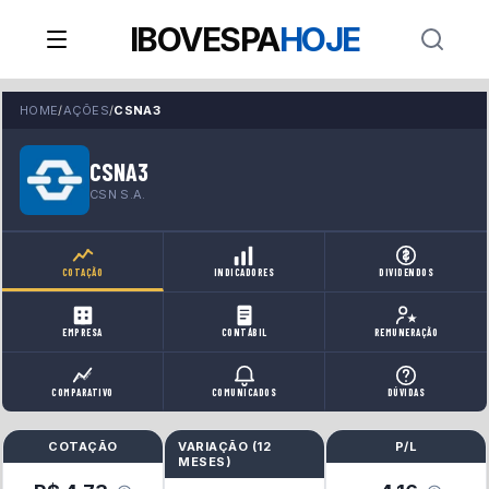
IBOVESPA
HOJE
HOME
/
AÇÕES
/
CSNA3
CSNA3
CSN S.A.
COTAÇÃO
INDICADORES
DIVIDENDOS
EMPRESA
CONTÁBIL
REMUNERAÇÃO
COMPARATIVO
COMUNICADOS
DÚVIDAS
COTAÇÃO
VARIAÇÃO (
12
P/L
MESES
)