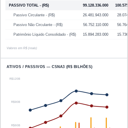
PASSIVO TOTAL
- (R$)
99.128.336.000
100.575
Passivo Circulante
- (R$)
26.481.943.000
28.07
Passivo Não Circulante
- (R$)
56.752.110.000
56.76
Patrimônio Líquido Consolidado
- (R$)
15.894.283.000
15.73
Valores em R$ (reais)
ATIVOS / PASSIVOS —
CSNA3
(R$ BILHÕES)
R$120B
R$90B
R$60B