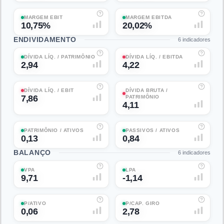
MARGEM EBIT
MARGEM EBITDA
10,75%
20,02%
ENDIVIDAMENTO
6
indicadores
DÍVIDA LÍQ. / PATRIMÔNIO
DÍVIDA LÍQ. / EBITDA
2,94
4,22
DÍVIDA LÍQ. / EBIT
DÍVIDA BRUTA /
7,86
PATRIMÔNIO
4,11
PATRIMÔNIO / ATIVOS
PASSIVOS / ATIVOS
0,13
0,84
BALANÇO
6
indicadores
VPA
LPA
9,71
-1,14
P/ATIVO
P/CAP. GIRO
0,06
2,78