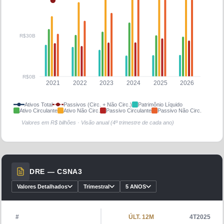
R$30B
R$0B
2021
2022
2023
2024
2025
2026
Ativos Total
Passivos (Circ. + Não Circ.)
Patrimônio Líquido
Ativo Circulante
Ativo Não Circ.
Passivo Circulante
Passivo Não Circ.
Valores em R$ bilhões · Visão anual (4º trimestre de cada ano)
DRE —
CSNA3
Valores Detalhados
Trimestral
5 ANOS
#
ÚLT. 12M
4T2025