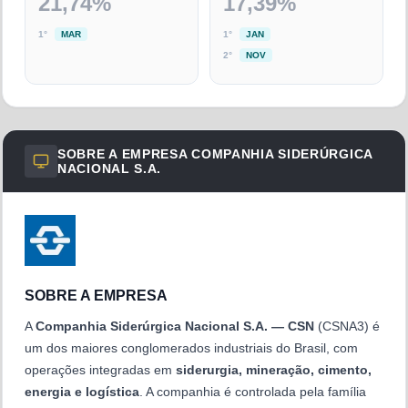
21,74
%
17,39
%
1
°
MAR
1
°
JAN
2
°
NOV
SOBRE A EMPRESA
COMPANHIA SIDERÚRGICA
NACIONAL S.A.
SOBRE A EMPRESA
A
Companhia Siderúrgica Nacional S.A. — CSN
(CSNA3) é
um dos maiores conglomerados industriais do Brasil, com
operações integradas em
siderurgia, mineração, cimento,
energia e logística
. A companhia é controlada pela família