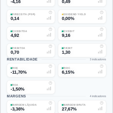
-4,16
0,49
P/RECEITA (PSR)
DIVIDEND YIELD
0,14
0,00%
EV/EBITDA
EV/EBIT
4,92
9,16
P/EBITDA
P/EBIT
0,70
1,30
RENTABILIDADE
3
indicadores
ROE
ROIC
-11,70%
6,15%
ROA
-1,50%
MARGENS
4
indicadores
MARGEM LÍQUIDA
MARGEM BRUTA
-3,36%
27,67%