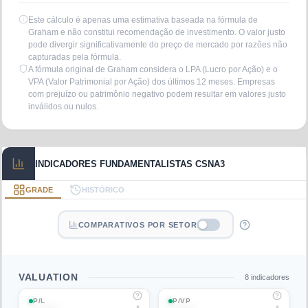
Este cálculo é apenas uma estimativa baseada na fórmula de
Graham e não constitui recomendação de investimento. O valor justo
pode divergir significativamente do preço de mercado por razões não
capturadas pela fórmula.
A fórmula original de Graham considera o LPA (Lucro por Ação) e o
VPA (Valor Patrimonial por Ação) dos últimos 12 meses. Empresas
com prejuízo ou patrimônio negativo podem resultar em valores justo
inválidos ou nulos.
INDICADORES FUNDAMENTALISTAS CSNA3
GRADE
HISTÓRICO
COMPARATIVOS POR SETOR
VALUATION
8
indicadores
P/L
P/VP