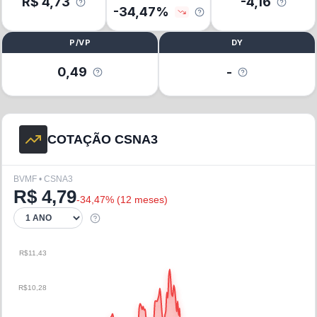
R$
4,73
-4,16
-34,47
%
P/VP
DY
0,49
-
COTAÇÃO CSNA3
BVMF • CSNA3
R$
4,79
-34,47
% (
12 meses
)
R$11,43
R$10,28