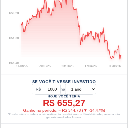
R$8,28
R$6,28
R$4,28
11/08/25
29/10/25
23/01/26
17/04/26
06/08/26
SE VOCÊ TIVESSE INVESTIDO
R$
há
HOJE VOCÊ TERIA
R$ 655,27
Ganho no período:
–
R$ 344,73
(
▼
-34,47
%)
*O valor não considera o reinvestimento dos dividendos. Rentabilidade passada não
garante resultados futuros.