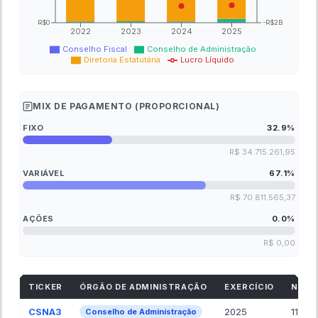
R$0
-R$2B
2022
2023
2024
2025
Conselho Fiscal
Conselho de Administração
Diretoria Estatutária
Lucro Líquido
MIX DE PAGAMENTO (PROPORCIONAL)
FIXO
32.9
%
R$ 34.715.261,95
VARIÁVEL
67.1
%
R$ 70.811.565,37
AÇÕES
0.0
%
R$ 0,00
TICKER
ÓRGÃO DE ADMINISTRAÇÃO
EXERCÍCIO
NR. 
CSNA3
2025
11.00
Conselho de Administração