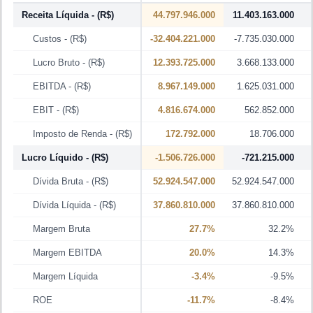
Receita Líquida
- (R$)
44.797.946.000
11.403.163.000
Custos
- (R$)
-32.404.221.000
-7.735.030.000
Lucro Bruto
- (R$)
12.393.725.000
3.668.133.000
EBITDA
- (R$)
8.967.149.000
1.625.031.000
EBIT
- (R$)
4.816.674.000
562.852.000
Imposto de Renda
- (R$)
172.792.000
18.706.000
Lucro Líquido
- (R$)
-1.506.726.000
-721.215.000
Dívida Bruta
- (R$)
52.924.547.000
52.924.547.000
Dívida Líquida
- (R$)
37.860.810.000
37.860.810.000
Margem Bruta
27.7%
32.2%
Margem EBITDA
20.0%
14.3%
Margem Líquida
-3.4%
-9.5%
ROE
-11.7%
-8.4%