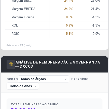
Margem Bruta
24.4%
28.0%
Margem EBITDA
24.2%
21.4%
Margem Líquida
0.8%
-4.2%
ROE
0.9%
-1.3%
ROIC
5.1%
0.9%
Valores em R$ (reais)
ANÁLISE DE REMUNERAÇÃO E GOVERNANÇA
—
DXCO3
ÓRGÃO
EXERCÍCIO
TOTAL REMUNERAÇÃO GRUPO