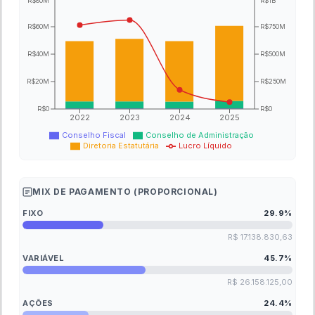
R$80M
R$1B
R$60M
R$750M
R$40M
R$500M
R$20M
R$250M
R$0
R$0
2022
2023
2024
2025
Conselho Fiscal
Conselho de Administração
Diretoria Estatutária
Lucro Líquido
MIX DE PAGAMENTO (PROPORCIONAL)
FIXO
29.9
%
R$ 17.138.830,63
VARIÁVEL
45.7
%
R$ 26.158.125,00
AÇÕES
24.4
%