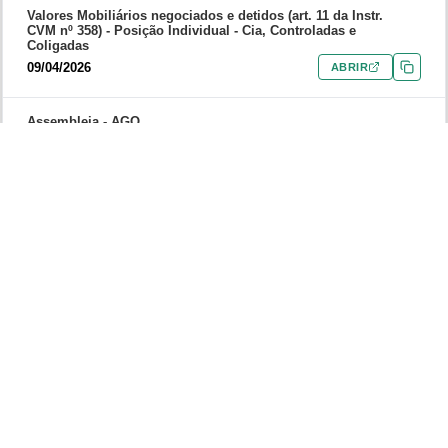
Valores Mobiliários negociados e detidos (art. 11 da Instr.
CVM nº 358) -
Posição Individual - Cia, Controladas e
Coligadas
09/04/2026
ABRIR
Assembleia -
AGO
07/04/2026
ABRIR
Aviso aos Acionistas -
Outros avisos
Indicação de Candidatos a Membros do Conselho Fiscal
Apresentada por Acionista Minoritário
07/04/2026
ABRIR
Comunicado ao Mercado -
Aquisição/Alienação de
Participação Acionária (art. 12 da Instr. CVM nº 358)
07/04/2026
ABRIR
Comunicado ao Mercado -
Outros Comunicados Não
Considerados Fatos Relevantes
Republicação BVD
07/04/2026
ABRIR