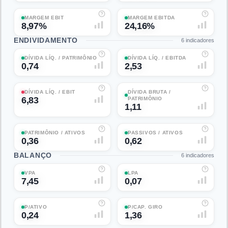
MARGEM EBIT
MARGEM EBITDA
8,97%
24,16%
ENDIVIDAMENTO
6
indicadores
DÍVIDA LÍQ. / PATRIMÔNIO
DÍVIDA LÍQ. / EBITDA
0,74
2,53
DÍVIDA LÍQ. / EBIT
DÍVIDA BRUTA /
6,83
PATRIMÔNIO
1,11
PATRIMÔNIO / ATIVOS
PASSIVOS / ATIVOS
0,36
0,62
BALANÇO
6
indicadores
VPA
LPA
7,45
0,07
P/ATIVO
P/CAP. GIRO
0,24
1,36