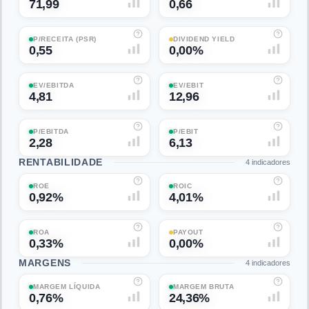
71,99
0,66
P/RECEITA (PSR)
DIVIDEND YIELD
0,55
0,00%
EV/EBITDA
EV/EBIT
4,81
12,96
P/EBITDA
P/EBIT
2,28
6,13
RENTABILIDADE
4
indicadores
ROE
ROIC
0,92%
4,01%
ROA
PAYOUT
0,33%
0,00%
MARGENS
4
indicadores
MARGEM LÍQUIDA
MARGEM BRUTA
0,76%
24,36%