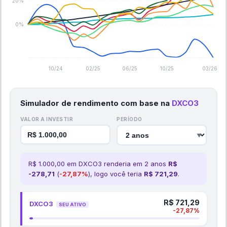
20%
0%
10/24
02/25
06/25
10/25
03/26
Simulador de rendimento com base na
DXCO3
VALOR A INVESTIR
PERÍODO
▼
R$
1.000,00
em
DXCO3
renderia em
2
ano
s
R$
-278,71
(
-27,87
%
), logo você teria
R$
721,29
.
R$
721,29
DXCO3
SEU ATIVO
-27,87
%