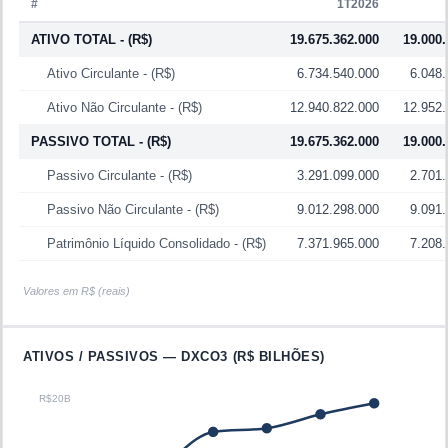
#
1T2026
ATIVO TOTAL
- (R$)
19.675.362.000
19.000.
Ativo Circulante
- (R$)
6.734.540.000
6.048.
Ativo Não Circulante
- (R$)
12.940.822.000
12.952.
PASSIVO TOTAL
- (R$)
19.675.362.000
19.000.
Passivo Circulante
- (R$)
3.291.099.000
2.701.
Passivo Não Circulante
- (R$)
9.012.298.000
9.091.
Patrimônio Líquido Consolidado
- (R$)
7.371.965.000
7.208.
Valores em R$ (reais)
ATIVOS / PASSIVOS —
DXCO3
(R$ BILHÕES)
R$20B