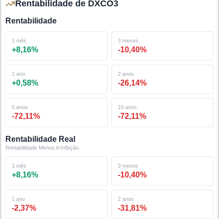
Rentabilidade de DXCO3
Rentabilidade
1 mês
3 meses
+
8,16
%
-10,40
%
1 ano
2 anos
+
0,58
%
-26,14
%
5 anos
10 anos
-72,11
%
-72,11
%
Rentabilidade Real
Rentabilidade Menos A Inflação.
1 mês
3 meses
+
8,16
%
-10,40
%
1 ano
2 anos
-2,37
%
-31,81
%