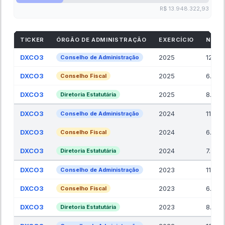
R$ 13.948.322,93
TICKER
ÓRGÃO DE ADMINISTRAÇÃO
EXERCÍCIO
NR. 
DXCO3
2025
12.67
Conselho de Administração
DXCO3
2025
6.00
Conselho Fiscal
DXCO3
2025
8.00
Diretoria Estatutária
DXCO3
2024
11.50
Conselho de Administração
DXCO3
2024
6.00
Conselho Fiscal
DXCO3
2024
7.25
Diretoria Estatutária
DXCO3
2023
11.90
Conselho de Administração
DXCO3
2023
6.00
Conselho Fiscal
DXCO3
2023
8.70
Diretoria Estatutária