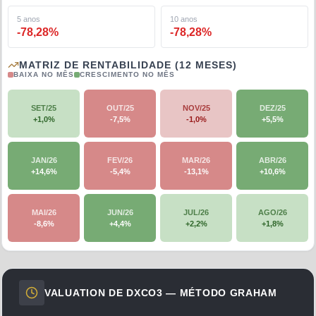
5 anos
10 anos
-78,28
%
-78,28
%
MATRIZ DE RENTABILIDADE (12 MESES)
BAIXA NO MÊS
CRESCIMENTO NO MÊS
SET/25
OUT/25
NOV/25
DEZ/25
+
1,0
%
-7,5
%
-1,0
%
+
5,5
%
JAN/26
FEV/26
MAR/26
ABR/26
+
14,6
%
-5,4
%
-13,1
%
+
10,6
%
MAI/26
JUN/26
JUL/26
AGO/26
-8,6
%
+
4,4
%
+
2,2
%
+
1,8
%
VALUATION DE
DXCO3
— MÉTODO GRAHAM