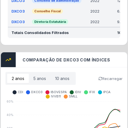
DXCO3
2022
12.00
Conselho de Administração
DXCO3
2022
6.00
Conselho Fiscal
DXCO3
2022
9.00
Diretoria Estatutária
Totais Consolidados Filtrados
105.
COMPARAÇÃO DE DXCO3 COM ÍNDICES
2
anos
5
anos
10
anos
Recarregar
CDI
DXCO3
IBOVESPA
IDIV
IFIX
IPCA
IVVB11
SMLL
60%
40%