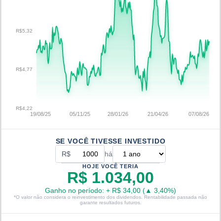
R$5,32
R$4,77
R$4,22
19/08/25
05/11/25
28/01/26
21/04/26
07/08/26
SE VOCÊ TIVESSE INVESTIDO
R$
há
HOJE VOCÊ TERIA
R$ 1.034,00
Ganho no período:
+
R$ 34,00
(
▲
3,40
%)
*O valor não considera o reinvestimento dos dividendos. Rentabilidade passada não
garante resultados futuros.