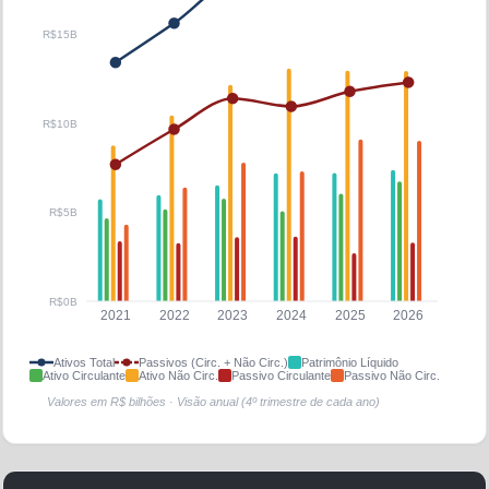
R$15B
R$10B
R$5B
R$0B
2021
2022
2023
2024
2025
2026
Ativos Total
Passivos (Circ. + Não Circ.)
Patrimônio Líquido
Ativo Circulante
Ativo Não Circ.
Passivo Circulante
Passivo Não Circ.
Valores em R$ bilhões · Visão anual (4º trimestre de cada ano)