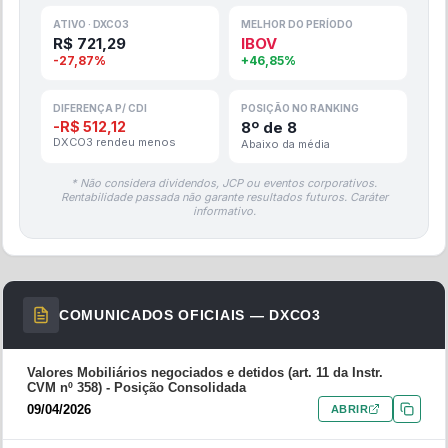
ATIVO ·
DXCO3
MELHOR DO PERÍODO
R$
721,29
IBOV
-27,87
%
+
46,85
%
DIFERENÇA P/ CDI
POSIÇÃO NO RANKING
-
R$
512,12
8
º de
8
DXCO3
rendeu
menos
Abaixo da média
* Não considera dividendos, JCP ou eventos corporativos.
Rentabilidade passada não garante resultados futuros. Caráter
informativo.
COMUNICADOS OFICIAIS —
DXCO3
Valores Mobiliários negociados e detidos (art. 11 da Instr.
CVM nº 358) -
Posição Consolidada
09/04/2026
ABRIR