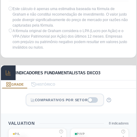
Este cálculo é apenas uma estimativa baseada na fórmula de
Graham e não constitui recomendação de investimento. O valor justo
pode divergir significativamente do preço de mercado por razões não
capturadas pela fórmula.
A fórmula original de Graham considera o LPA (Lucro por Ação) e o
VPA (Valor Patrimonial por Ação) dos últimos 12 meses. Empresas
com prejuízo ou patrimônio negativo podem resultar em valores justo
inválidos ou nulos.
INDICADORES FUNDAMENTALISTAS DXCO3
GRADE
HISTÓRICO
COMPARATIVOS POR SETOR
VALUATION
8
indicadores
P/L
P/VP