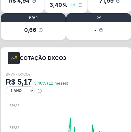
R$
4,94
71,99
3,40
%
P/VP
DY
0,66
-
COTAÇÃO DXCO3
BVMF • DXCO3
R$
5,17
+
3,40
% (
12 meses
)
R$6,39
R$5,87