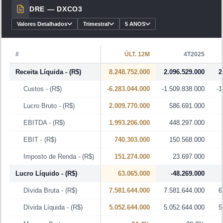
DRE —
DXCO3
Valores Detalhados
Trimestral
5 ANOS
#
ÚLT. 12M
4T2025
Receita Líquida
- (R$)
8.248.752.000
2.096.529.000
2
Custos
- (R$)
-6.283.044.000
-1.509.838.000
-1
Lucro Bruto
- (R$)
2.009.770.000
586.691.000
EBITDA
- (R$)
1.993.206.000
448.297.000
EBIT
- (R$)
740.303.000
150.568.000
Imposto de Renda
- (R$)
151.274.000
23.697.000
Lucro Líquido
- (R$)
63.065.000
-48.269.000
Dívida Bruta
- (R$)
7.581.644.000
7.581.644.000
6
Dívida Líquida
- (R$)
5.052.644.000
5.052.644.000
5