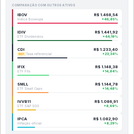
COMPARAÇÃO COM OUTROS ATIVOS
IBOV
R$
1.468,54
Índice Bovespa
+
46,85
%
IDIV
R$
1.441,92
ETF Dividendos
+
44,19
%
CDI
R$
1.233,40
Taxa referencial
+
23,34
%
REF.
IFIX
R$
1.148,38
ETF FIIs
+
14,84
%
SMLL
R$
1.144,78
ETF Small Caps
+
14,48
%
IVVB11
R$
1.086,91
ETF S&P 500
+
8,69
%
IPCA
R$
1.082,90
Inflação oficial
+
8,29
%