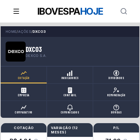
IBOVESPA
HOJE
HOME
/
AÇÕES
/
DXCO3
DXCO3
DEXCO S.A.
COTAÇÃO
INDICADORES
DIVIDENDOS
EMPRESA
CONTÁBIL
REMUNERAÇÃO
COMPARATIVO
COMUNICADOS
DÚVIDAS
COTAÇÃO
VARIAÇÃO (
12
P/L
MESES
)