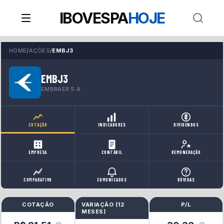
IBOVESPA
HOJE
HOME
/
AÇÕES
/
EMBJ3
EMBJ3
EMBRAER S.A.
COTAÇÃO
INDICADORES
DIVIDENDOS
EMPRESA
CONTÁBIL
REMUNERAÇÃO
COMPARATIVO
COMUNICADOS
DÚVIDAS
COTAÇÃO
VARIAÇÃO (
12
P/L
MESES
)