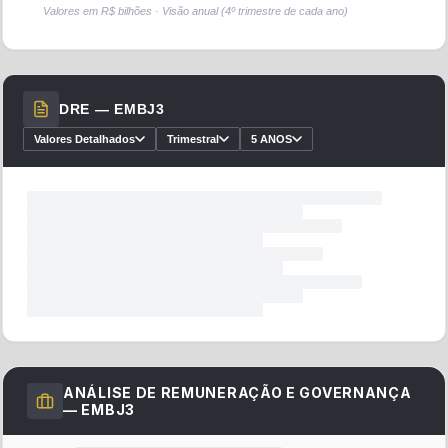
Valores em R$ (reais)
ATIVOS / PASSIVOS —
EMBJ3
(R$ BILHÕES)
R$80B
R$60B
R$40B
R$20B