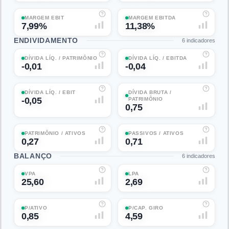
MARGEM EBIT
MARGEM EBITDA
7,99%
11,38%
ENDIVIDAMENTO
6
indicadores
DÍVIDA LÍQ. / PATRIMÔNIO
DÍVIDA LÍQ. / EBITDA
-0,01
-0,04
DÍVIDA LÍQ. / EBIT
DÍVIDA BRUTA /
-0,05
PATRIMÔNIO
0,75
PATRIMÔNIO / ATIVOS
PASSIVOS / ATIVOS
0,27
0,71
BALANÇO
6
indicadores
VPA
LPA
25,60
2,69
P/ATIVO
P/CAP. GIRO
0,85
4,59