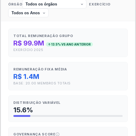
R$0B
2021
2022
2023
2024
2025
2026
Ativos Total
Passivos (Circ. + Não Circ.)
Patrimônio Líquido
Ativo Circulante
Ativo Não Circ.
Passivo Circulante
Passivo Não Circ.
Valores em R$ bilhões · Visão anual (4º trimestre de cada ano)
DRE —
EMBJ3
Valores Detalhados
Trimestral
5 ANOS
#
ÚLT. 12M
4T2025
Receita Líquida
- (R$)
41.883.264.000
14.340.918.000
Custos
- (R$)
-34.524.890.000
-11.951.456.000
Lucro Bruto
- (R$)
7.358.344.000
2.389.462.000
EBITDA
- (R$)
4.765.785.000
1.594.901.000