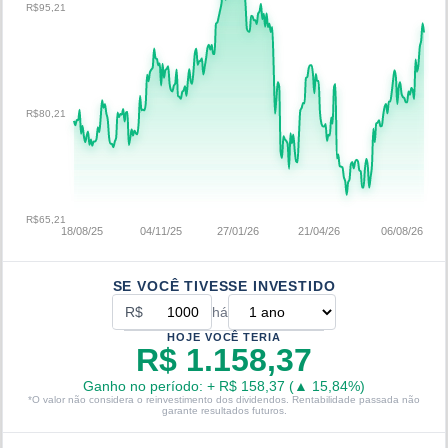
R$95,21
R$80,21
R$65,21
18/08/25
04/11/25
27/01/26
21/04/26
06/08/26
SE VOCÊ TIVESSE INVESTIDO
R$
há
HOJE VOCÊ TERIA
R$ 1.158,37
Ganho no período:
+
R$ 158,37
(
▲
15,84
%)
*O valor não considera o reinvestimento dos dividendos. Rentabilidade passada não
garante resultados futuros.