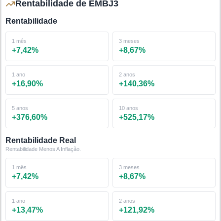
Rentabilidade de EMBJ3
Rentabilidade
1 mês
3 meses
+
7,42
%
+
8,67
%
1 ano
2 anos
+
16,90
%
+
140,36
%
5 anos
10 anos
+
376,60
%
+
525,17
%
Rentabilidade Real
Rentabilidade Menos A Inflação.
1 mês
3 meses
+
7,42
%
+
8,67
%
1 ano
2 anos
+
13,47
%
+
121,92
%