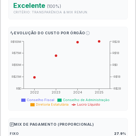
EBIT
- (R$)
3.348.148.000
1.175.018.000
Imposto de Renda
- (R$)
536.394.000
-310.904.000
Lucro Líquido
- (R$)
1.992.038.000
435.543.000
Dívida Bruta
- (R$)
14.272.461.000
14.272.461.000
Dívida Líquida
- (R$)
-176.531.000
-176.531.000
Margem Bruta
17.6%
16.7%
Margem EBITDA
11.4%
11.1%
Margem Líquida
4.8%
3.1%
ROE
10.5%
2.4%
ROIC
10.1%
2.6%
Valores em R$ (reais)