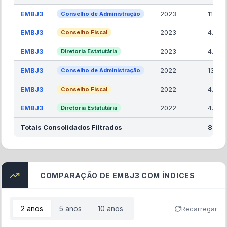
GOVERNANÇA SCORE
Excelente
(
100
%)
CRITÉRIO: TRANSPARÊNCIA & MIX REMUN.
EVOLUÇÃO DO CUSTO POR ÓRGÃO
R$100M
R$2B
R$75M
R$1B
R$50M
R$0
R$25M
-R$1B
R$0
-R$2B
2022
2023
2024
2025
Conselho Fiscal
Conselho de Administração
Diretoria Estatutária
Lucro Líquido