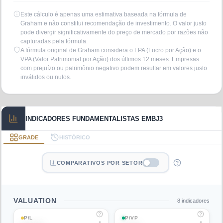
Este cálculo é apenas uma estimativa baseada na fórmula de
Graham e não constitui recomendação de investimento. O valor justo
pode divergir significativamente do preço de mercado por razões não
capturadas pela fórmula.
A fórmula original de Graham considera o LPA (Lucro por Ação) e o
VPA (Valor Patrimonial por Ação) dos últimos 12 meses. Empresas
com prejuízo ou patrimônio negativo podem resultar em valores justo
inválidos ou nulos.
INDICADORES FUNDAMENTALISTAS EMBJ3
GRADE
HISTÓRICO
COMPARATIVOS POR SETOR
VALUATION
8
indicadores
P/L
P/VP