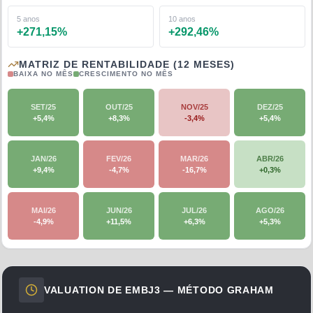
5 anos
10 anos
+
271,15
%
+
292,46
%
MATRIZ DE RENTABILIDADE (12 MESES)
BAIXA NO MÊS
CRESCIMENTO NO MÊS
SET/25
OUT/25
NOV/25
DEZ/25
+
5,4
%
+
8,3
%
-3,4
%
+
5,4
%
JAN/26
FEV/26
MAR/26
ABR/26
+
9,4
%
-4,7
%
-16,7
%
+
0,3
%
MAI/26
JUN/26
JUL/26
AGO/26
-4,9
%
+
11,5
%
+
6,3
%
+
5,3
%
VALUATION DE
EMBJ3
— MÉTODO GRAHAM