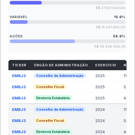
ANÁLISE DE REMUNERAÇÃO E GOVERNANÇA
—
EMBJ3
ÓRGÃO
EXERCÍCIO
TOTAL REMUNERAÇÃO GRUPO
R$ 99.9M
↑
13.5
% VS ANO ANTERIOR
EXERCÍCIO
2025
REMUNERAÇÃO FIXA MÉDIA
R$ 1.4M
BASE:
20.00
MEMBROS TOTAIS
DISTRIBUIÇÃO VARIÁVEL
15.6
%