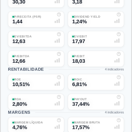
30,30
3,18
P/RECEITA (PSR)
DIVIDEND YIELD
1,44
1,24%
EV/EBITDA
EV/EBIT
12,63
17,97
P/EBITDA
P/EBIT
12,66
18,03
RENTABILIDADE
4
indicadores
ROE
ROIC
10,51%
6,81%
ROA
PAYOUT
2,80%
37,44%
MARGENS
4
indicadores
MARGEM LÍQUIDA
MARGEM BRUTA
4,76%
17,57%