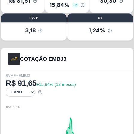
R$
81,51
30,30
15,84
%
P/VP
DY
3,18
1,24%
COTAÇÃO EMBJ3
BVMF • EMBJ3
R$
91,65
+
15,84
% (
12 meses
)
R$109,16