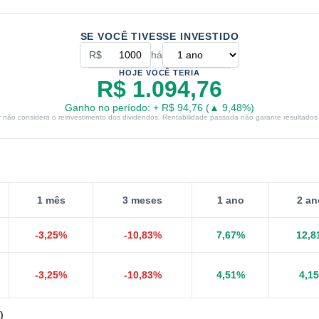
SE VOCÊ TIVESSE INVESTIDO
R$
há
HOJE VOCÊ TERIA
R$ 1.094,76
Ganho no período:
+
R$ 94,76
(
▲
9,48
%)
r não considera o reinvestimento dos dividendos. Rentabilidade passada não garante resultados 
1 mês
3 meses
1 ano
2 an
-3,25
%
-10,83
%
7,67
%
12,8
-3,25
%
-10,83
%
4,51
%
4,15
)