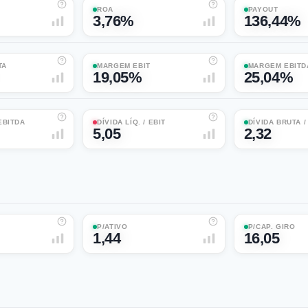
ROA
PAYOUT
3,76%
136,44%
TA
MARGEM EBIT
MARGEM EBITD
19,05%
25,04%
 EBITDA
DÍVIDA LÍQ. / EBIT
DÍVIDA BRUTA 
5,05
2,32
P/ATIVO
P/CAP. GIRO
1,44
16,05