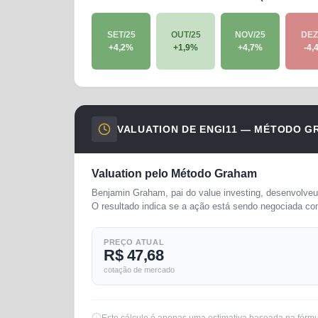
SET/25
OUT/25
NOV/25
DEZ
+
4,2
%
+
1,9
%
+
4,7
%
-4,
VALUATION DE
ENGI11
— MÉTODO G
Valuation pelo Método Graham
Benjamin Graham, pai do value investing, desenvolveu 
O resultado indica se a ação está sendo negociada co
PREÇO ATUAL
R$ 47,68
cotação de mercado