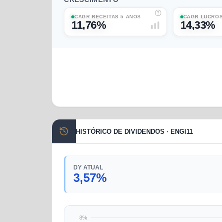
CAGR RECEITAS 5 ANOS
CAGR LUCROS
11,76%
14,33%
HISTÓRICO DE DIVIDENDOS · ENGI11
DY ATUAL
3,57%
8%