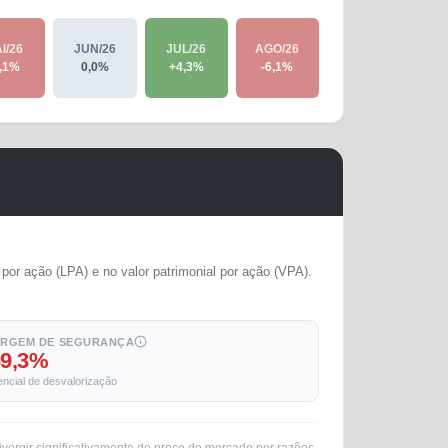
I/26
JUN/26
JUL/26
AGO/26
,1
%
0,0
%
+
4,3
%
-6,1
%
por ação (LPA) e no valor patrimonial por ação (VPA).
RGEM DE SEGURANÇA
69,3%
encial de desvalorização