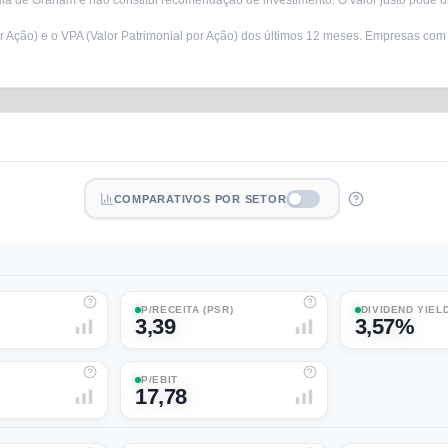
a de Graham e não constitui recomendação de investimento. O valor justo pode di
r Ação) e o VPA (Valor Patrimonial por Ação) dos últimos 12 meses. Empresas com
COMPARATIVOS POR SETOR
P/RECEITA (PSR)
DIVIDEND YIEL
3,39
3,57%
P/EBIT
17,78