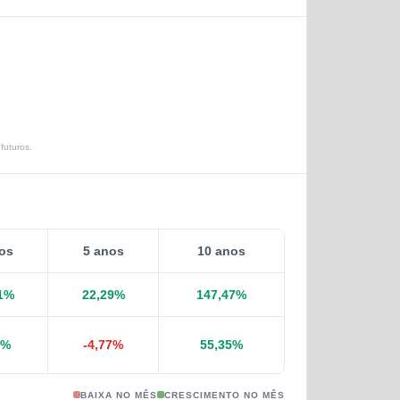
futuros.
os
5 anos
10 anos
1
%
22,29
%
147,47
%
%
-4,77
%
55,35
%
BAIXA NO MÊS
CRESCIMENTO NO MÊS