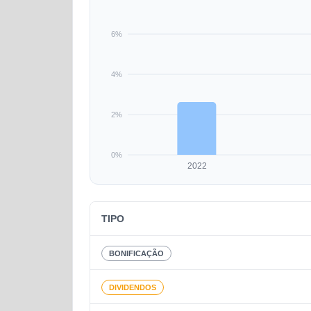
6%
4%
2%
0%
2022
TIPO
BONIFICAÇÃO
DIVIDENDOS