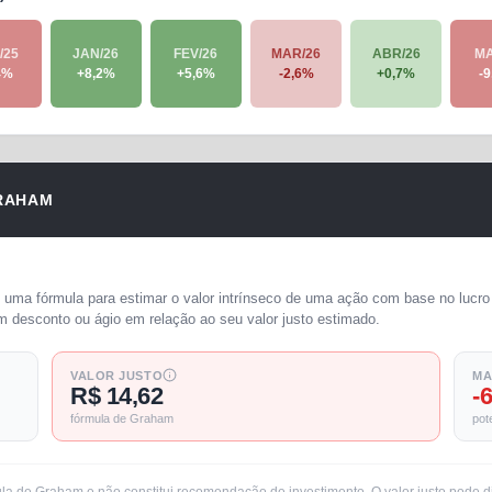
/25
JAN/26
FEV/26
MAR/26
ABR/26
MA
4
%
+
8,2
%
+
5,6
%
-2,6
%
+
0,7
%
-9
RAHAM
uma fórmula para estimar o valor intrínseco de uma ação com base no lucro 
m desconto ou ágio em relação ao seu valor justo estimado.
VALOR JUSTO
MA
R$ 14,62
-
fórmula de Graham
pot