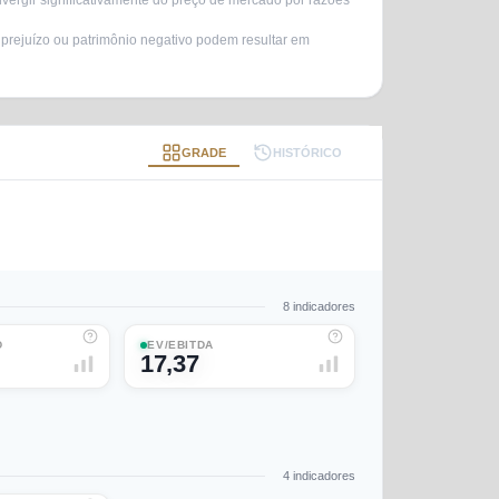
vergir significativamente do preço de mercado por razões
 prejuízo ou patrimônio negativo podem resultar em
GRADE
HISTÓRICO
8
indicadores
D
EV/EBITDA
17,37
4
indicadores