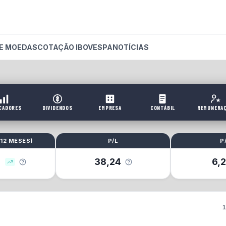
E MOEDAS
COTAÇÃO IBOVESPA
NOTÍCIAS
ICADORES
DIVIDENDOS
EMPRESA
CONTÁBIL
REMUNERA
(
12 MESES
)
P/L
P
%
38,24
6,
1