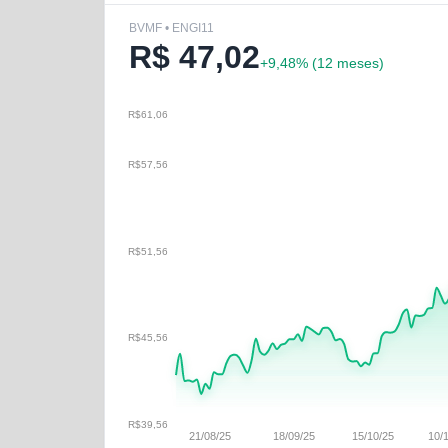
BVMF • ENGI11
R$
47,02
+
9,48
% (
12 meses
)
R$61,06
R$57,56
R$51,56
R$45,56
R$39,56
21/08/25
18/09/25
15/10/25
10/