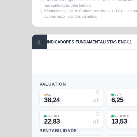
Este cálculo é apenas uma estimativa baseada na fórmul
não capturadas pela fórmula.
A fórmula original de Graham considera o LPA (Lucro po
valores justo inválidos ou nulos.
INDICADORES FUNDAMENTALISTAS ENGI11
VALUATION
P/L
P/VP
38,24
6,25
EV/EBIT
P/EBITDA
22,83
13,53
RENTABILIDADE