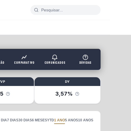
ÇÃO
COMPARATIVO
COMUNICADOS
DÚVIDAS
/VP
DY
25
3,57%
 DIA
7 DIAS
30 DIAS
6 MESES
YTD
1 ANO
5 ANOS
10 ANOS