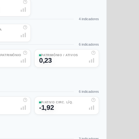
4
indicadores
A
6
indicadores
/ PATRIMÔNIO
PATRIMÔNIO / ATIVOS
0,23
6
indicadores
P/ATIVO CIRC. LÍQ.
-1,92
3
indicadores