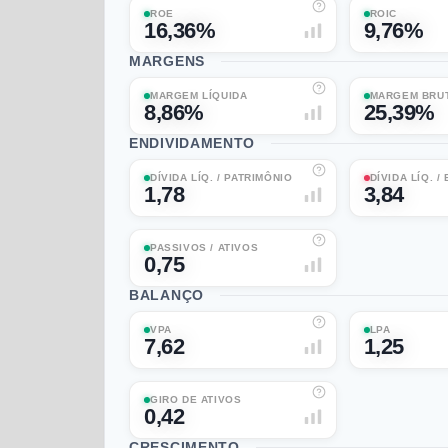
ROE
ROIC
16,36%
9,76%
MARGENS
MARGEM LÍQUIDA
MARGEM BRU
8,86%
25,39%
ENDIVIDAMENTO
DÍVIDA LÍQ. / PATRIMÔNIO
DÍVIDA LÍQ. /
1,78
3,84
PASSIVOS / ATIVOS
0,75
BALANÇO
VPA
LPA
7,62
1,25
GIRO DE ATIVOS
0,42
CRESCIMENTO