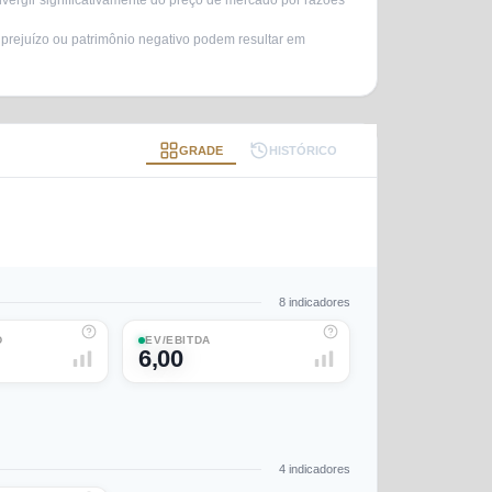
vergir significativamente do preço de mercado por razões
 prejuízo ou patrimônio negativo podem resultar em
GRADE
HISTÓRICO
8
indicadores
D
EV/EBITDA
6,00
4
indicadores