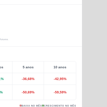
futuros.
os
5 anos
10 anos
1
%
-36,68
%
-42,95
%
%
-50,69
%
-59,59
%
BAIXA NO MÊS
CRESCIMENTO NO MÊS