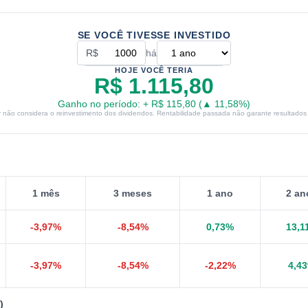
SE VOCÊ TIVESSE INVESTIDO
R$
há
HOJE VOCÊ TERIA
R$ 1.115,80
Ganho no período:
+
R$ 115,80
(
▲
11,58
%)
r não considera o reinvestimento dos dividendos. Rentabilidade passada não garante resultados 
1 mês
3 meses
1 ano
2 an
-3,97
%
-8,54
%
0,73
%
13,1
-3,97
%
-8,54
%
-2,22
%
4,43
)