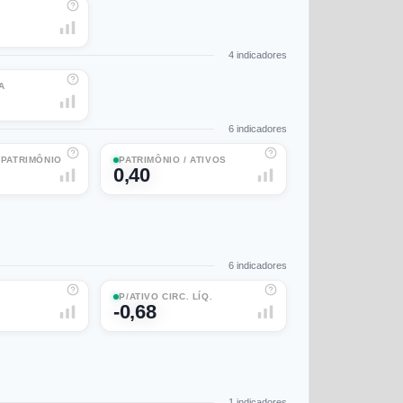
4
indicadores
A
6
indicadores
/ PATRIMÔNIO
PATRIMÔNIO / ATIVOS
0,40
6
indicadores
P/ATIVO CIRC. LÍQ.
-0,68
1
indicadores