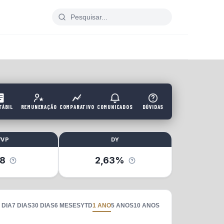
TÁBIL
REMUNERAÇÃO
COMPARATIVO
COMUNICADOS
DÚVIDAS
/VP
DY
28
2,63%
 DIA
7 DIAS
30 DIAS
6 MESES
YTD
1 ANO
5 ANOS
10 ANOS