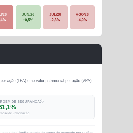
I/26
JUN/26
JUL/26
AGO/26
,4
%
+
0,5
%
-2,8
%
-4,0
%
por ação (LPA) e no valor patrimonial por ação (VPA).
RGEM DE SEGURANÇA
61,1%
encial de valorização