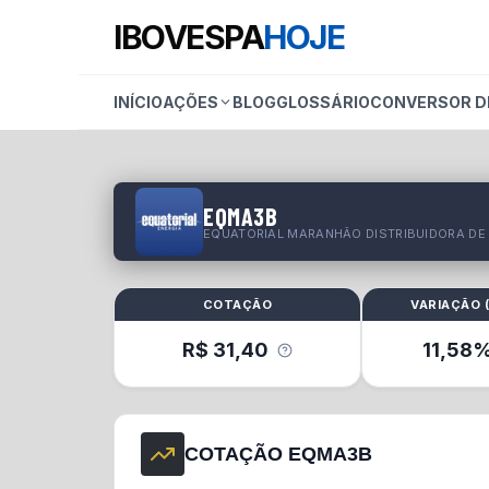
IBOVESPA
HOJE
INÍCIO
AÇÕES
BLOG
GLOSSÁRIO
CONVERSOR D
EQMA3B
EQUATORIAL MARANHÃO DISTRIBUIDORA DE 
COTAÇÃO
VARIAÇÃO 
R$
31,40
11,58
COTAÇÃO EQMA3B