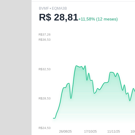
BVMF • EQMA3B
R$
28,81
+
11,58
% (
12 meses
)
R$37,26
R$36,53
R$32,53
R$28,53
R$24,53
26/08/25
17/10/25
11/11/25
10