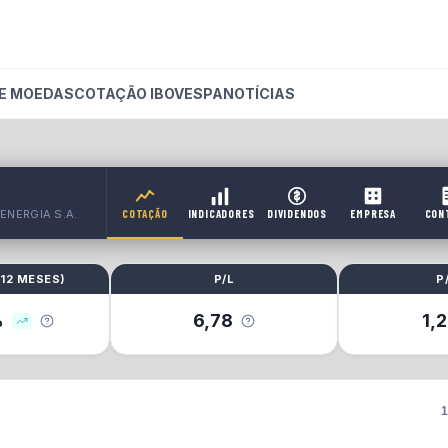
E MOEDAS
COTAÇÃO IBOVESPA
NOTÍCIAS
ENERGIA S.A.
COTAÇÃO
INDICADORES
DIVIDENDOS
EMPRESA
CON
(
12 MESES
)
P/L
P
%
6,78
1,
1