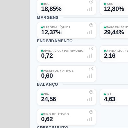
ROE
ROIC
18,85%
12,80%
MARGENS
MARGEM LÍQUIDA
MARGEM BRU
12,37%
29,44%
ENDIVIDAMENTO
DÍVIDA LÍQ. / PATRIMÔNIO
DÍVIDA LÍQ. /
0,72
2,16
PASSIVOS / ATIVOS
0,60
BALANÇO
VPA
LPA
24,56
4,63
GIRO DE ATIVOS
0,62
CRESCIMENTO