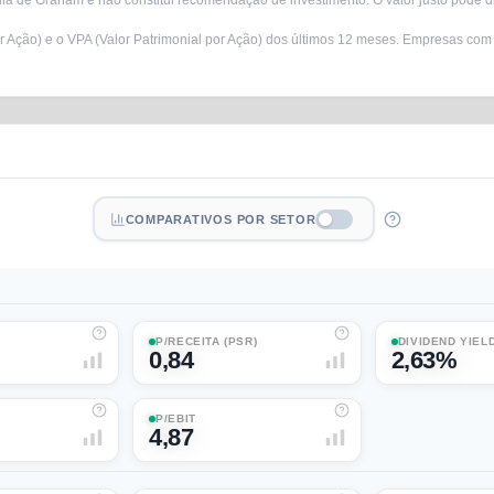
a de Graham e não constitui recomendação de investimento. O valor justo pode di
r Ação) e o VPA (Valor Patrimonial por Ação) dos últimos 12 meses. Empresas com
COMPARATIVOS POR SETOR
P/RECEITA (PSR)
DIVIDEND YIEL
0,84
2,63%
P/EBIT
4,87