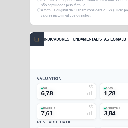
Este cálculo é apenas uma estimativa baseada na fórmul
não capturadas pela fórmula.
A fórmula original de Graham considera o LPA (Lucro po
valores justo inválidos ou nulos.
INDICADORES FUNDAMENTALISTAS EQMA3B
VALUATION
P/L
P/VP
6,78
1,28
EV/EBIT
P/EBITDA
7,61
3,84
RENTABILIDADE