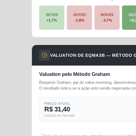
SET/25
OUT/25
NOV/25
DEZ
+
1,7
%
-1,9
%
-3,7
%
+
8,
VALUATION DE
EQMA3B
— MÉTODO 
Valuation pelo Método Graham
Benjamin Graham, pai do value investing, desenvolveu 
O resultado indica se a ação está sendo negociada co
PREÇO ATUAL
R$ 31,40
cotação de mercado