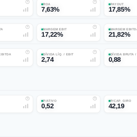
ROA
PAYOUT
7,63%
17,85%
TA
MARGEM EBIT
MARGEM EBITD
17,22%
21,82%
 EBITDA
DÍVIDA LÍQ. / EBIT
DÍVIDA BRUTA 
2,74
0,88
P/ATIVO
P/CAP. GIRO
0,52
42,19