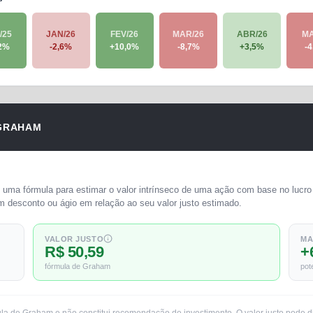
/25
JAN/26
FEV/26
MAR/26
ABR/26
MA
2
%
-2,6
%
+
10,0
%
-8,7
%
+
3,5
%
-4
GRAHAM
uma fórmula para estimar o valor intrínseco de uma ação com base no lucro 
m desconto ou ágio em relação ao seu valor justo estimado.
VALOR JUSTO
MA
R$ 50,59
+
fórmula de Graham
pot