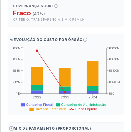
GOVERNANÇA SCORE
Fraco
(
40
%)
CRITÉRIO: TRANSPARÊNCIA & MIX REMUN.
EVOLUÇÃO DO CUSTO POR ÓRGÃO
R$6M
R$800M
R$5M
R$600M
R$3M
R$400M
R$2M
R$200M
R$0
R$0
2022
2023
2024
Conselho Fiscal
Conselho de Administração
Diretoria Estatutária
Lucro Líquido
MIX DE PAGAMENTO (PROPORCIONAL)