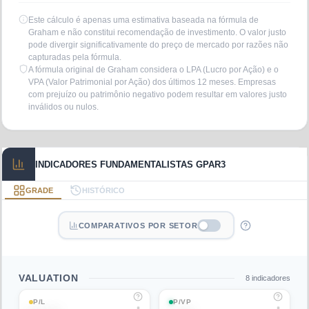
Este cálculo é apenas uma estimativa baseada na fórmula de
Graham e não constitui recomendação de investimento. O valor justo
pode divergir significativamente do preço de mercado por razões não
capturadas pela fórmula.
A fórmula original de Graham considera o LPA (Lucro por Ação) e o
VPA (Valor Patrimonial por Ação) dos últimos 12 meses. Empresas
com prejuízo ou patrimônio negativo podem resultar em valores justo
inválidos ou nulos.
INDICADORES FUNDAMENTALISTAS GPAR3
GRADE
HISTÓRICO
COMPARATIVOS POR SETOR
VALUATION
8
indicadores
P/L
P/VP