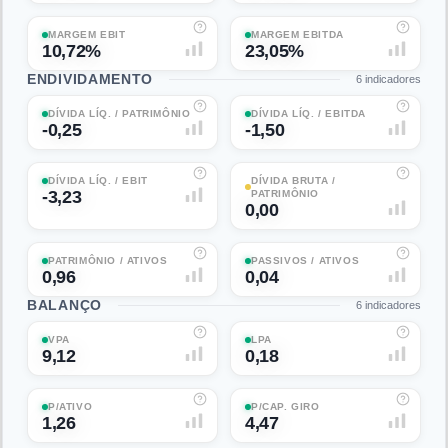
MARGEM EBIT
MARGEM EBITDA
10,72%
23,05%
ENDIVIDAMENTO
6
indicadores
DÍVIDA LÍQ. / PATRIMÔNIO
DÍVIDA LÍQ. / EBITDA
-0,25
-1,50
DÍVIDA LÍQ. / EBIT
DÍVIDA BRUTA /
-3,23
PATRIMÔNIO
0,00
PATRIMÔNIO / ATIVOS
PASSIVOS / ATIVOS
0,96
0,04
BALANÇO
6
indicadores
VPA
LPA
9,12
0,18
P/ATIVO
P/CAP. GIRO
1,26
4,47