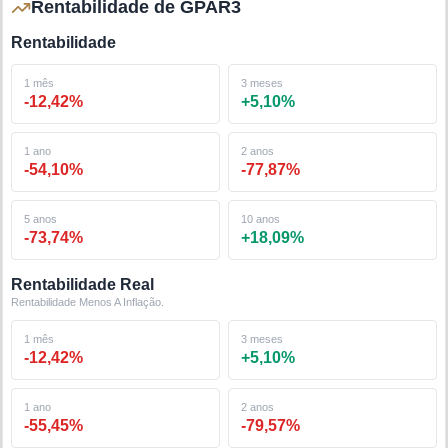
Rentabilidade de GPAR3
Rentabilidade
1 mês
3 meses
-12,42
%
+
5,10
%
1 ano
2 anos
-54,10
%
-77,87
%
5 anos
10 anos
-73,74
%
+
18,09
%
Rentabilidade Real
Rentabilidade Menos A Inflação.
1 mês
3 meses
-12,42
%
+
5,10
%
1 ano
2 anos
-55,45
%
-79,57
%