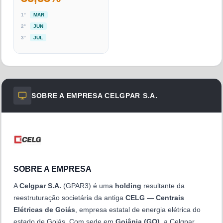
1
°
MAR
2
°
JUN
3
°
JUL
SOBRE A EMPRESA
CELGPAR S.A.
SOBRE A EMPRESA
A
Celgpar S.A.
(GPAR3) é uma
holding
resultante da
reestruturação societária da antiga
CELG — Centrais
Elétricas de Goiás
, empresa estatal de energia elétrica do
estado de Goiás. Com sede em
Goiânia (GO)
, a Celgpar