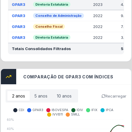
GPAR3
2023
4.00
Diretoria Estatutária
GPAR3
2022
9.00
Conselho de Administração
GPAR3
2022
7.00
Conselho Fiscal
GPAR3
2022
3.00
Diretoria Estatutária
Totais Consolidados Filtrados
56.0
COMPARAÇÃO DE GPAR3 COM ÍNDICES
2
anos
5
anos
10
anos
Recarregar
CDI
GPAR3
IBOVESPA
IDIV
IFIX
IPCA
IVVB11
SMLL
60%
40%