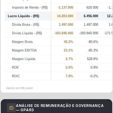
Imposto de Renda
- (R$)
-1.137.000
620.000
-1.
Lucro Líquido
- (R$)
14.203.000
6.456.000
12.
Dívida Bruta
- (R$)
1.497.000
1.497.000
1.
Dívida Líquida
- (R$)
-183.840.000
-183.840.000
-171.
Margem Bruta
42.2%
-80.6%
Margem EBITDA
23.1%
-95.3%
Margem Líquida
2.7%
528.8%
ROE
2.0%
0.9%
ROIC
7.8%
-0.2%
Valores em R$ (reais)
ANÁLISE DE REMUNERAÇÃO E GOVERNANÇA
—
GPAR3