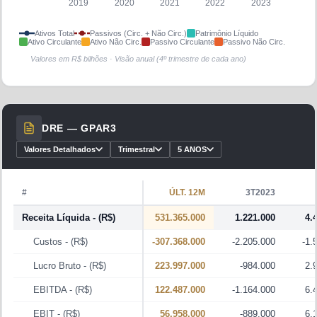
2019
2020
2021
2022
2023
Ativos Total
Passivos (Circ. + Não Circ.)
Patrimônio Líquido
Ativo Circulante
Ativo Não Circ.
Passivo Circulante
Passivo Não Circ.
Valores em R$ bilhões · Visão anual (4º trimestre de cada ano)
DRE —
GPAR3
Valores Detalhados
Trimestral
5 ANOS
#
ÚLT. 12M
3T2023
Receita Líquida
- (R$)
531.365.000
1.221.000
4.
Custos
- (R$)
-307.368.000
-2.205.000
-1.
Lucro Bruto
- (R$)
223.997.000
-984.000
2.
EBITDA
- (R$)
122.487.000
-1.164.000
6.
EBIT
- (R$)
56.958.000
-889.000
6.