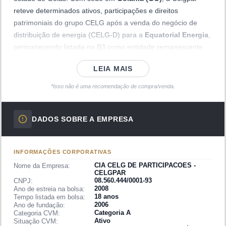
reteve determinados ativos, participações e direitos
patrimoniais do grupo CELG após a venda do negócio de
distribuição de energia (CELG-D) para a
Equatorial Energia
,
permanecendo listada na B3 como entidade remanescente
da estrutura societária do antigo grupo estatal.
LEIA MAIS
Após a privatização da distribuidora, a Celgpar passou a
*Isso não é uma recomendação de compra/venda.
atuar como uma
holding de participações
, detendo ativos
residuais do grupo original e eventuais créditos e
participações herdados do processo de desmembramento. A
DADOS SOBRE A EMPRESA
empresa tem perfil de companhia em fase de liquidação ou
gestão de patrimônio remanescente, com menor volume de
negócios operacionais em comparação à antiga CELG em
INFORMAÇÕES CORPORATIVAS
sua fase estatal. As ações ordinárias são negociadas na B3
CIA CELG DE PARTICIPACOES -
Nome da Empresa:
CELGPAR
sob o código
GPAR3
.
08.560.444/0001-93
CNPJ:
2008
Ano de estreia na bolsa:
A companhia está inserida no segmento de
Utilidade Pública
18 anos
Tempo listada em bolsa:
/ Energia Elétrica
. Por seu caráter de holding remanescente,
2006
Ano de fundação:
Categoria A
Categoria CVM:
o valor da Celgpar tende a ser influenciado pela resolução de
Ativo
Situação CVM: