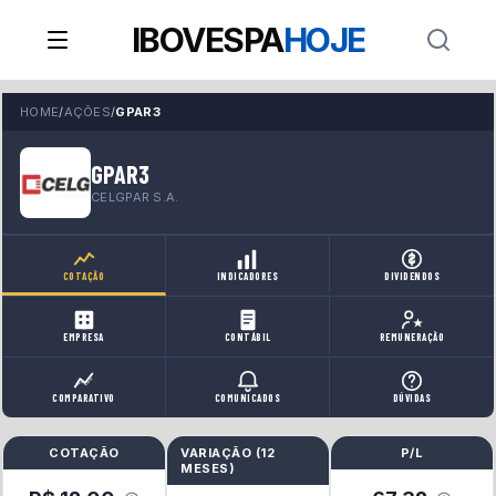
IBOVESPA
HOJE
HOME
/
AÇÕES
/
GPAR3
GPAR3
CELGPAR S.A.
COTAÇÃO
INDICADORES
DIVIDENDOS
EMPRESA
CONTÁBIL
REMUNERAÇÃO
COMPARATIVO
COMUNICADOS
DÚVIDAS
COTAÇÃO
VARIAÇÃO (
12
P/L
MESES
)