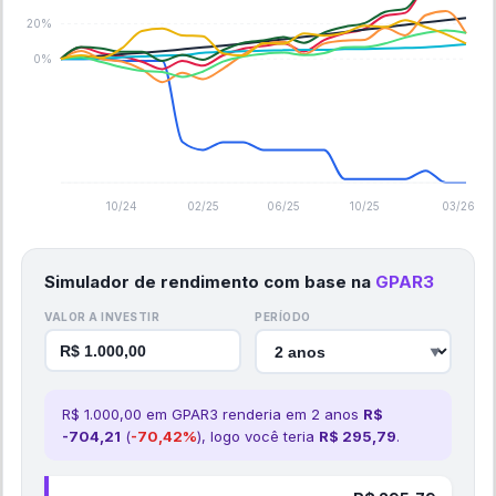
20%
0%
10/24
02/25
06/25
10/25
03/26
Simulador de rendimento com base na
GPAR3
VALOR A INVESTIR
PERÍODO
▼
R$
1.000,00
em
GPAR3
renderia em
2
ano
s
R$
-704,21
(
-70,42
%
), logo você teria
R$
295,79
.