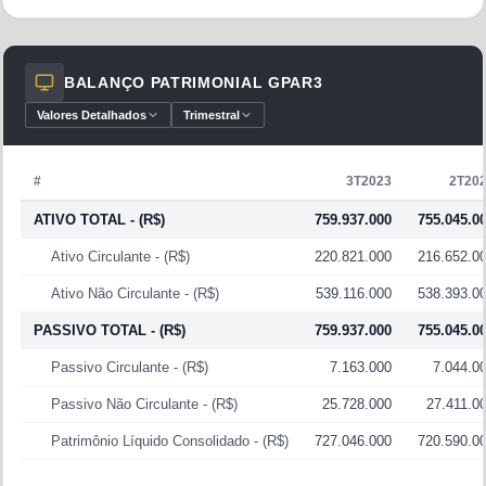
A Celgpar está listada com valor de mercado de
aproximadamente
R$ 0,96 bilhões
e patrimônio líquido de
R$ 0,73 bilhões
.
BALANÇO PATRIMONIAL
GPAR3
A companhia está inserida no setor
Utilidade Pública
, no
Valores Detalhados
Trimestral
segmento de
Energia Elétrica
.
Nos últimos 12 meses, o resultado líquido foi de
R$ 14,20
#
3T2023
2T20
milhões
.
ATIVO TOTAL
- (R$)
759.937.000
755.045.0
Entre seus principais indicadores, P/L de
67,32
,
P/VP de
1,32
e Dividend Yield de
12,63%
nos últimos 12 meses.
Ativo Circulante
- (R$)
220.821.000
216.652.0
Ativo Não Circulante
- (R$)
539.116.000
538.393.0
PASSIVO TOTAL
- (R$)
759.937.000
755.045.0
Passivo Circulante
- (R$)
7.163.000
7.044.0
Passivo Não Circulante
- (R$)
25.728.000
27.411.0
Patrimônio Líquido Consolidado
- (R$)
727.046.000
720.590.0