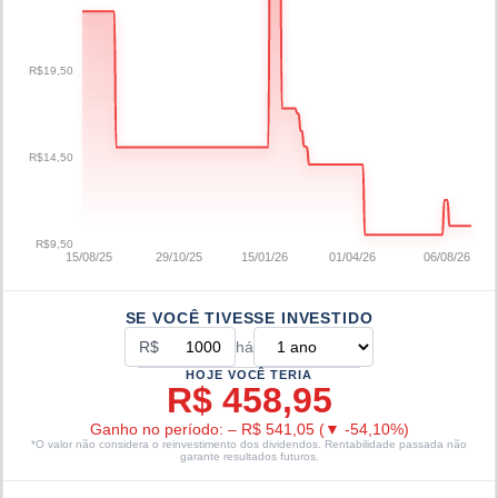
R$19,50
R$14,50
R$9,50
15/08/25
29/10/25
15/01/26
01/04/26
06/08/26
SE VOCÊ TIVESSE INVESTIDO
R$
há
HOJE VOCÊ TERIA
R$ 458,95
Ganho no período:
–
R$ 541,05
(
▼
-54,10
%)
*O valor não considera o reinvestimento dos dividendos. Rentabilidade passada não
garante resultados futuros.