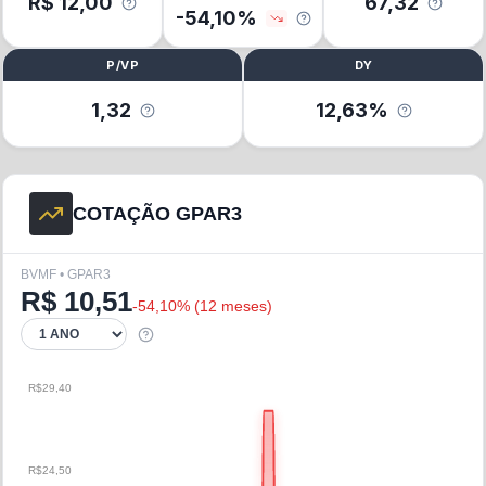
R$
12,00
67,32
-54,10
%
P/VP
DY
1,32
12,63%
COTAÇÃO GPAR3
BVMF • GPAR3
R$
10,51
-54,10
% (
12 meses
)
R$29,40
R$24,50