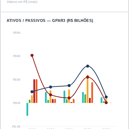
Valores em R$ (reais)
ATIVOS / PASSIVOS —
GPAR3
(R$ BILHÕES)
R$9B
R$6B
R$3B
R$0B
R$-3B