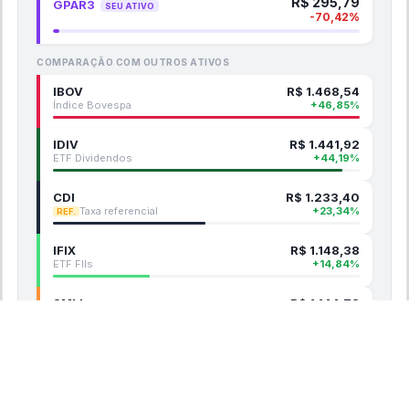
R$
295,79
GPAR3
SEU ATIVO
-70,42
%
COMPARAÇÃO COM OUTROS ATIVOS
IBOV
R$
1.468,54
Índice Bovespa
+
46,85
%
IDIV
R$
1.441,92
ETF Dividendos
+
44,19
%
CDI
R$
1.233,40
Taxa referencial
+
23,34
%
REF.
IFIX
R$
1.148,38
ETF FIIs
+
14,84
%
SMLL
R$
1.144,78
ETF Small Caps
+
14,48
%
IVVB11
R$
1.086,91
ETF S&P 500
+
8,69
%