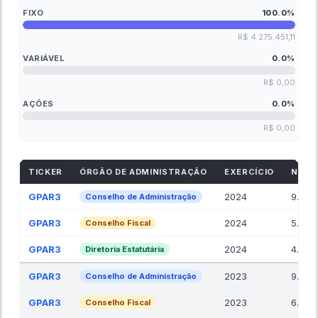
FIXO
100.0
%
R$ 4.275.451,11
VARIÁVEL
0.0
%
R$ 0,00
AÇÕES
0.0
%
R$ 0,00
TICKER
ÓRGÃO DE ADMINISTRAÇÃO
EXERCÍCIO
NR. 
GPAR3
2024
9.00
Conselho de Administração
GPAR3
2024
5.00
Conselho Fiscal
GPAR3
2024
4.00
Diretoria Estatutária
GPAR3
2023
9.00
Conselho de Administração
GPAR3
2023
6.00
Conselho Fiscal