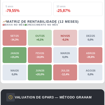
5 anos
10 anos
-79,55
%
-25,87
%
MATRIZ DE RENTABILIDADE (12 MESES)
BAIXA NO MÊS
CRESCIMENTO NO MÊS
SET/25
OUT/25
NOV/25
DEZ/25
-34,3
%
+
0,1
%
-0,1
%
0,0
%
JAN/26
FEV/26
MAR/26
ABR/26
+
15,0
%
-18,8
%
0,0
%
-28,8
%
MAI/26
JUN/26
JUL/26
AGO/26
0,0
%
+
20,0
%
-12,4
%
0,0
%
VALUATION DE
GPAR3
— MÉTODO GRAHAM