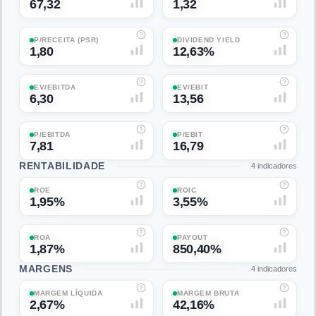
67,32
1,32
P/RECEITA (PSR)
DIVIDEND YIELD
1,80
12,63%
EV/EBITDA
EV/EBIT
6,30
13,56
P/EBITDA
P/EBIT
7,81
16,79
RENTABILIDADE
4
indicadores
ROE
ROIC
1,95%
3,55%
ROA
PAYOUT
1,87%
850,40%
MARGENS
4
indicadores
MARGEM LÍQUIDA
MARGEM BRUTA
2,67%
42,16%