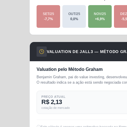
SET/25
OUT/25
NOV/25
DEZ
-7,7
%
0,0
%
+
6,9
%
-5,
VALUATION DE
JALL3
— MÉTODO GR
Valuation pelo Método Graham
Benjamin Graham, pai do value investing, desenvolveu 
O resultado indica se a ação está sendo negociada co
PREÇO ATUAL
R$ 2,13
cotação de mercado