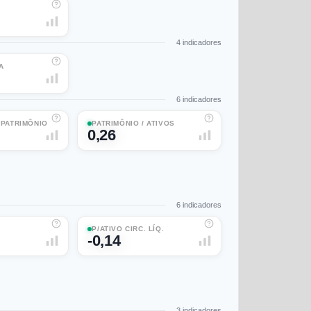
4
indicadores
A
6
indicadores
/ PATRIMÔNIO
PATRIMÔNIO / ATIVOS
0,26
6
indicadores
P/ATIVO CIRC. LÍQ.
-0,14
3
indicadores