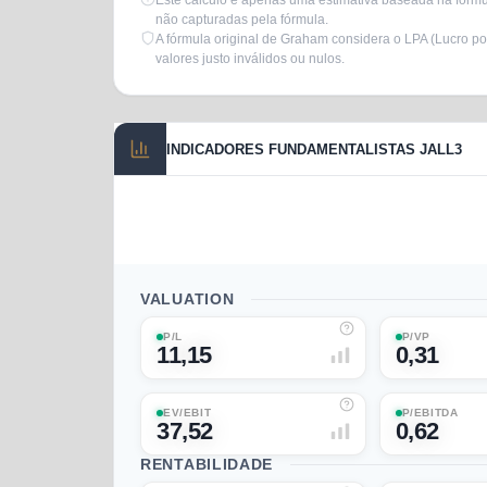
Este cálculo é apenas uma estimativa baseada na fórmul
não capturadas pela fórmula.
A fórmula original de Graham considera o LPA (Lucro po
valores justo inválidos ou nulos.
INDICADORES FUNDAMENTALISTAS JALL3
VALUATION
P/L
P/VP
11,15
0,31
EV/EBIT
P/EBITDA
37,52
0,62
RENTABILIDADE