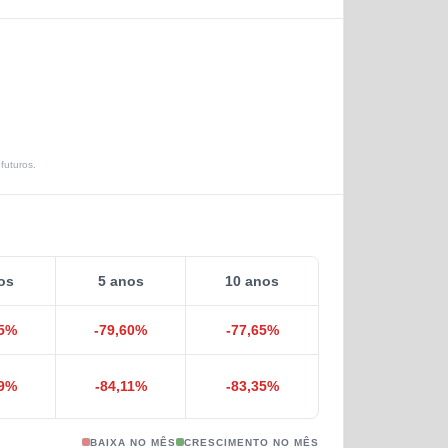
futuros.
os
5 anos
10 anos
5
%
-79,60
%
-77,65
%
9
%
-84,11
%
-83,35
%
BAIXA NO MÊS
CRESCIMENTO NO MÊS