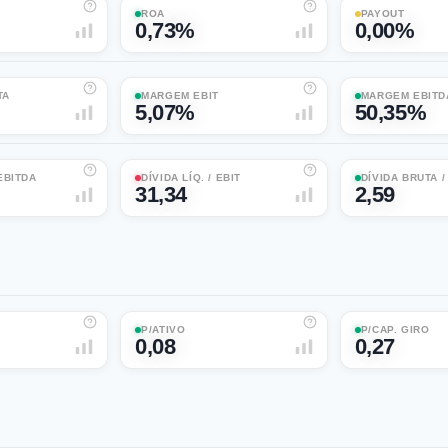
ROA
PAYOUT
0,73%
0,00%
TA
MARGEM EBIT
MARGEM EBITD
5,07%
50,35%
 EBITDA
DÍVIDA LÍQ. / EBIT
DÍVIDA BRUTA 
31,34
2,59
P/ATIVO
P/CAP. GIRO
0,08
0,27