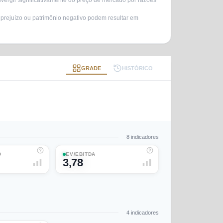
vergir significativamente do preço de mercado por razões
 prejuízo ou patrimônio negativo podem resultar em
GRADE
HISTÓRICO
8
indicadores
D
EV/EBITDA
3,78
4
indicadores