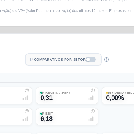
a de Graham e não constitui recomendação de investimento. O valor justo pode di
r Ação) e o VPA (Valor Patrimonial por Ação) dos últimos 12 meses. Empresas com
COMPARATIVOS POR SETOR
P/RECEITA (PSR)
DIVIDEND YIEL
0,31
0,00%
P/EBIT
6,18