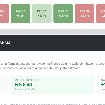
/25
JAN/26
FEV/26
MAR/26
ABR/26
MA
5
%
+
6,1
%
+
3,4
%
+
17,4
%
-10,4
%
-1
AHAM
uma fórmula para estimar o valor intrínseco de uma ação com base no lucro 
m desconto ou ágio em relação ao seu valor justo estimado.
VALOR JUSTO
MA
R$ 5,40
+
fórmula de Graham
pot