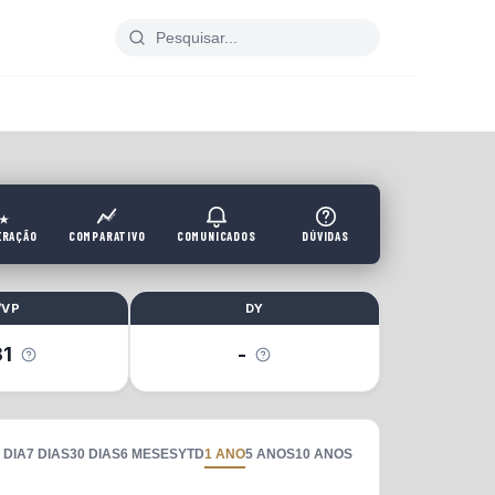
ERAÇÃO
COMPARATIVO
COMUNICADOS
DÚVIDAS
/VP
DY
31
-
 DIA
7 DIAS
30 DIAS
6 MESES
YTD
1 ANO
5 ANOS
10 ANOS