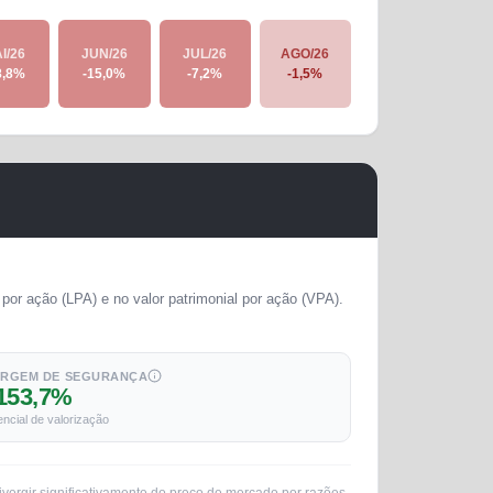
I/26
JUN/26
JUL/26
AGO/26
8,8
%
-15,0
%
-7,2
%
-1,5
%
por ação (LPA) e no valor patrimonial por ação (VPA).
RGEM DE SEGURANÇA
153,7%
encial de valorização