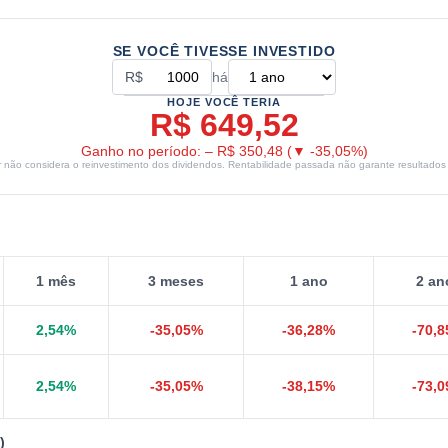
SE VOCÊ TIVESSE INVESTIDO
R$
há
HOJE VOCÊ TERIA
R$ 649,52
Ganho no período:
–
R$ 350,48
(
▼
-35,05
%)
r não considera o reinvestimento dos dividendos. Rentabilidade passada não garante resultados 
1 mês
3 meses
1 ano
2 an
2,54
%
-35,05
%
-36,28
%
-70,8
2,54
%
-35,05
%
-38,15
%
-73,0
)