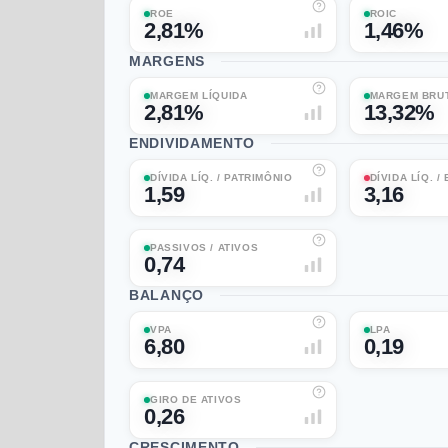
ROE
ROIC
2,81%
1,46%
MARGENS
MARGEM LÍQUIDA
MARGEM BRU
2,81%
13,32%
ENDIVIDAMENTO
DÍVIDA LÍQ. / PATRIMÔNIO
DÍVIDA LÍQ. /
1,59
3,16
PASSIVOS / ATIVOS
0,74
BALANÇO
VPA
LPA
6,80
0,19
GIRO DE ATIVOS
0,26
CRESCIMENTO