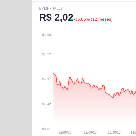
BVMF • JALL3
R$
2,02
-35,05
% (
12 meses
)
R$3,96
R$3,52
R$2,97
R$2,42
R$1,87
22/08/25
19/09/25
16/10/25
11/