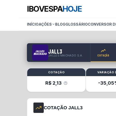
IBOVESPA
HOJE
INÍCIO
AÇÕES
BLOG
GLOSSÁRIO
CONVERSOR D
JALL3
JALLES MACHADO S.A.
COTAÇÃO
COTAÇÃO
VARIAÇÃO 
R$
2,13
-35,05
COTAÇÃO JALL3