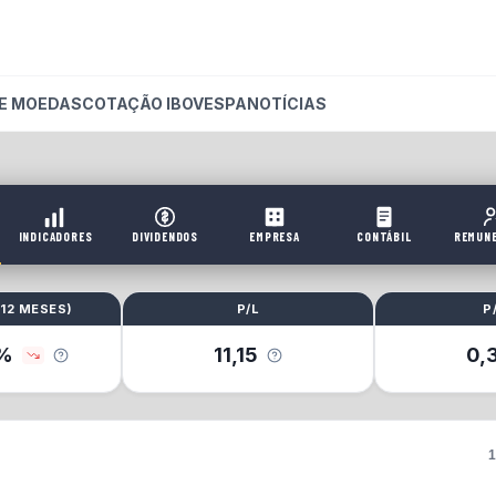
E MOEDAS
COTAÇÃO IBOVESPA
NOTÍCIAS
INDICADORES
DIVIDENDOS
EMPRESA
CONTÁBIL
REMUN
(
12 MESES
)
P/L
P
%
11,15
0,
1