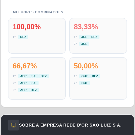
MELHORES COMBINAÇÕES
100,00
%
83,33
%
1
°
DEZ
1
°
JUL
DEZ
2
°
JUL
66,67
%
50,00
%
1
°
ABR
JUL
DEZ
1
°
OUT
DEZ
2
°
ABR
JUL
2
°
OUT
3
°
ABR
DEZ
SOBRE A EMPRESA
REDE D'OR SÃO LUIZ S.A.