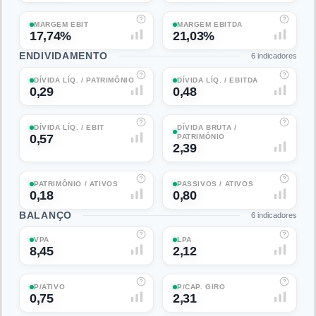
MARGEM EBIT
MARGEM EBITDA
17,74%
21,03%
ENDIVIDAMENTO
6
indicadores
DÍVIDA LÍQ. / PATRIMÔNIO
DÍVIDA LÍQ. / EBITDA
0,29
0,48
DÍVIDA LÍQ. / EBIT
DÍVIDA BRUTA /
0,57
PATRIMÔNIO
2,39
PATRIMÔNIO / ATIVOS
PASSIVOS / ATIVOS
0,18
0,80
BALANÇO
6
indicadores
VPA
LPA
8,45
2,12
P/ATIVO
P/CAP. GIRO
0,75
2,31