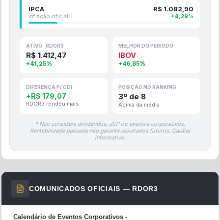
IPCA
R$
1.082,90
Inflação oficial
+
8,29
%
ATIVO ·
RDOR3
MELHOR DO PERÍODO
R$
1.412,47
IBOV
+
41,25
%
+
46,85
%
DIFERENÇA P/ CDI
POSIÇÃO NO RANKING
+
R$
179,07
3
º de
8
RDOR3
rendeu
mais
Acima da média
* Não considera dividendos, JCP ou eventos corporativos.
Rentabilidade passada não garante resultados futuros. Caráter
informativo.
COMUNICADOS OFICIAIS —
RDOR3
Calendário de Eventos Corporativos -