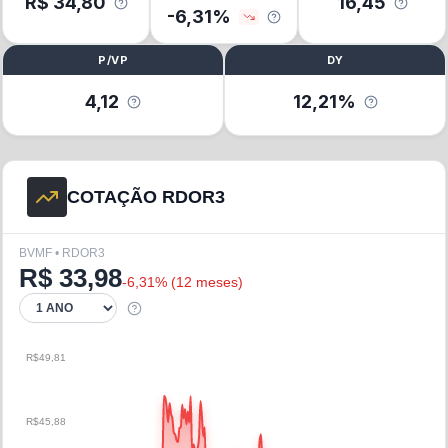
R$
34,80
16,45
-6,31
%
P/VP
DY
4,12
12,21%
COTAÇÃO RDOR3
BVMF • RDOR3
R$
33,98
-6,31
% (
12 meses
)
R$49,81
R$45,88