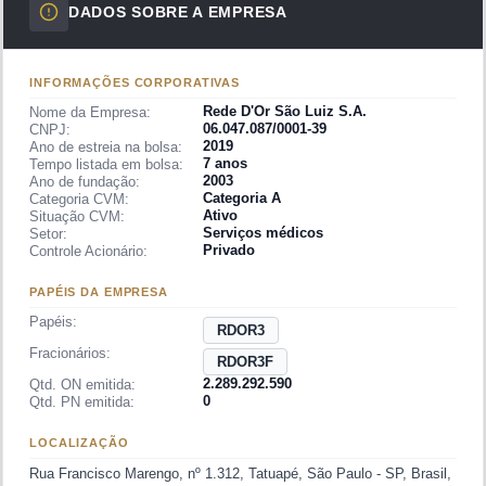
DADOS SOBRE A EMPRESA
no segmento
Novo Mercado
.
O setor de saúde suplementar brasileiro movimenta centenas
de bilhões de reais por ano e é um dos maiores do mundo
INFORMAÇÕES CORPORATIVAS
em número de beneficiários de planos privados. Os hospitais
Rede D'Or São Luiz S.A.
Nome da Empresa:
06.047.087/0001-39
privados de alta complexidade — como os da Rede D'Or —
CNPJ:
2019
Ano de estreia na bolsa:
atendem principalmente pacientes com planos de saúde
7 anos
Tempo listada em bolsa:
2003
corporativos e individuais, com perfil de renda mais elevado. A
Ano de fundação:
Categoria A
Categoria CVM:
rentabilidade do setor hospitalar depende fortemente da taxa
Ativo
Situação CVM:
Serviços médicos
de ocupação dos leitos, do mix de procedimentos realizados,
Setor:
Privado
Controle Acionário:
da capacidade de negociação de tarifas com as operadoras
de planos e da gestão eficiente de custos assistenciais. A
PAPÉIS DA EMPRESA
companhia está inserida no setor de
Saúde / Serviços
Papéis:
RDOR3
Hospitalares
.
Fracionários:
RDOR3F
História da Rede D'Or
2.289.292.590
Qtd. ON emitida:
0
Qtd. PN emitida:
A
Rede D'Or
tem suas origens em
1977
, quando o médico
Jorge Moll Neto
fundou o
Hospital Copa D'Or
no bairro de
LOCALIZAÇÃO
Copacabana, no Rio de Janeiro. O hospital foi concebido para
Rua Francisco Marengo, nº 1.312, Tatuapé, São Paulo - SP, Brasil,