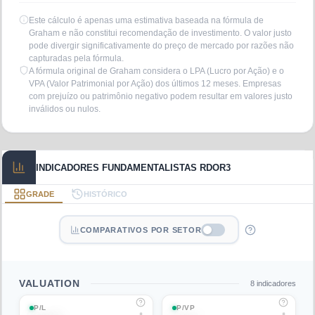
Este cálculo é apenas uma estimativa baseada na fórmula de
Graham e não constitui recomendação de investimento. O valor justo
pode divergir significativamente do preço de mercado por razões não
capturadas pela fórmula.
A fórmula original de Graham considera o LPA (Lucro por Ação) e o
VPA (Valor Patrimonial por Ação) dos últimos 12 meses. Empresas
com prejuízo ou patrimônio negativo podem resultar em valores justo
inválidos ou nulos.
INDICADORES FUNDAMENTALISTAS RDOR3
GRADE
HISTÓRICO
COMPARATIVOS POR SETOR
VALUATION
8
indicadores
P/L
P/VP