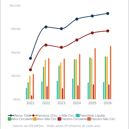
R$120B
R$90B
R$60B
R$30B
R$0B
2021
2022
2023
2024
2025
2026
Ativos Total
Passivos (Circ. + Não Circ.)
Patrimônio Líquido
Ativo Circulante
Ativo Não Circ.
Passivo Circulante
Passivo Não Circ.
Valores em R$ bilhões · Visão anual (4º trimestre de cada ano)