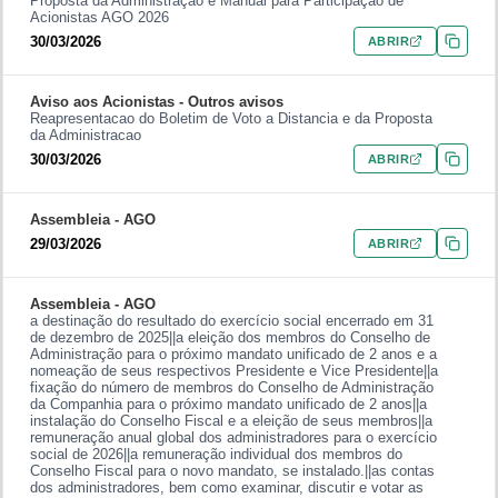
Proposta da Administração e Manual para Participação de
Acionistas AGO 2026
30/03/2026
ABRIR
Aviso aos Acionistas -
Outros avisos
Reapresentacao do Boletim de Voto a Distancia e da Proposta
da Administracao
30/03/2026
ABRIR
Assembleia -
AGO
29/03/2026
ABRIR
Assembleia -
AGO
a destinação do resultado do exercício social encerrado em 31
de dezembro de 2025||a eleição dos membros do Conselho de
Administração para o próximo mandato unificado de 2 anos e a
nomeação de seus respectivos Presidente e Vice Presidente||a
fixação do número de membros do Conselho de Administração
da Companhia para o próximo mandato unificado de 2 anos||a
instalação do Conselho Fiscal e a eleição de seus membros||a
remuneração anual global dos administradores para o exercício
social de 2026||a remuneração individual dos membros do
Conselho Fiscal para o novo mandato, se instalado.||as contas
dos administradores, bem como examinar, discutir e votar as