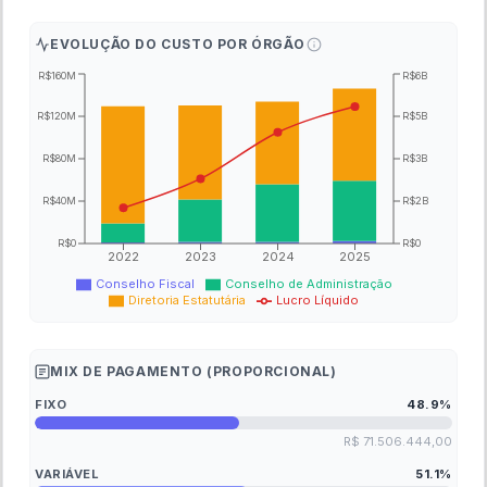
EVOLUÇÃO DO CUSTO POR ÓRGÃO
R$160M
R$6B
R$120M
R$5B
R$80M
R$3B
R$40M
R$2B
R$0
R$0
2022
2023
2024
2025
Conselho Fiscal
Conselho de Administração
Diretoria Estatutária
Lucro Líquido
MIX DE PAGAMENTO (PROPORCIONAL)
FIXO
48.9
%
R$ 71.506.444,00
VARIÁVEL
51.1
%