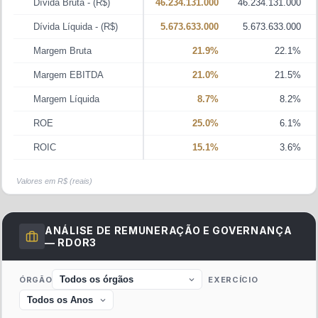
Dívida Bruta
- (R$)
46.234.131.000
46.234.131.000
Dívida Líquida
- (R$)
5.673.633.000
5.673.633.000
Margem Bruta
21.9%
22.1%
Margem EBITDA
21.0%
21.5%
Margem Líquida
8.7%
8.2%
ROE
25.0%
6.1%
ROIC
15.1%
3.6%
Valores em R$ (reais)
ANÁLISE DE REMUNERAÇÃO E GOVERNANÇA
—
RDOR3
ÓRGÃO
EXERCÍCIO