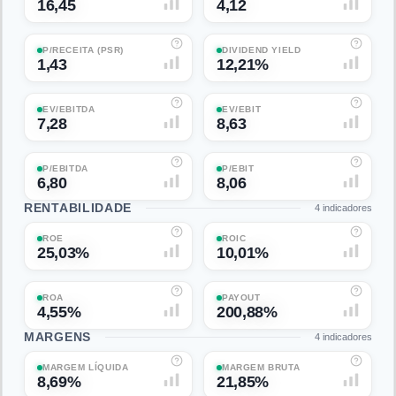
16,45
4,12
P/RECEITA (PSR)
DIVIDEND YIELD
1,43
12,21%
EV/EBITDA
EV/EBIT
7,28
8,63
P/EBITDA
P/EBIT
6,80
8,06
RENTABILIDADE
4
indicadores
ROE
ROIC
25,03%
10,01%
ROA
PAYOUT
4,55%
200,88%
MARGENS
4
indicadores
MARGEM LÍQUIDA
MARGEM BRUTA
8,69%
21,85%