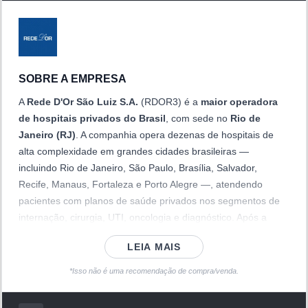
SOBRE A EMPRESA
A
Rede D'Or São Luiz S.A.
(RDOR3) é a
maior operadora
de hospitais privados do Brasil
, com sede no
Rio de
Janeiro (RJ)
. A companhia opera dezenas de hospitais de
alta complexidade em grandes cidades brasileiras —
incluindo Rio de Janeiro, São Paulo, Brasília, Salvador,
Recife, Manaus, Fortaleza e Porto Alegre —, atendendo
pacientes com planos de saúde privados nos segmentos de
internação, cirurgia, UTI, oncologia e diagnóstico. Após a
aquisição da
SulAmérica
em 2022, a Rede D'Or passou a
LEIA MAIS
atuar também no segmento de
seguros e planos de saúde
,
tornando-se um dos poucos grupos do mundo com
*Isso não é uma recomendação de compra/venda.
integração vertical entre hospital e operadora de planos. As
ações ordinárias são negociadas na B3 sob o código
RDOR3
,