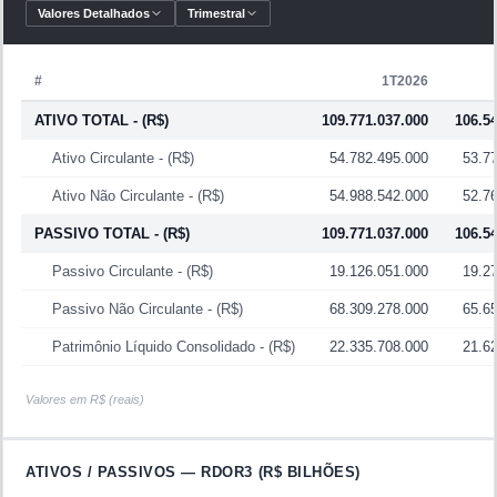
Valores Detalhados
Trimestral
(custo dos planos de saúde), pela capacidade de repasse de
custos médicos e de inflação médica nas negociações com
operadoras, pelo volume de internações e pelo ritmo de
#
1T2026
expansão da rede (abertura de novos leitos e aquisição de
ATIVO TOTAL
- (R$)
109.771.037.000
106.5
hospitais).
Ativo Circulante
- (R$)
54.782.495.000
53.7
Informações adicionais
Ativo Não Circulante
- (R$)
54.988.542.000
52.7
A Rede D'Or está listada com valor de mercado de
PASSIVO TOTAL
- (R$)
109.771.037.000
106.5
aproximadamente
R$ 79,67 bilhões
e patrimônio líquido de
Passivo Circulante
- (R$)
19.126.051.000
19.2
R$ 22,34 bilhões
.
Passivo Não Circulante
- (R$)
68.309.278.000
65.6
A companhia está inserida no setor
Saúde
, no segmento de
Serviços Hospitalares
.
Patrimônio Líquido Consolidado
- (R$)
22.335.708.000
21.6
Nos últimos 12 meses, o resultado líquido foi de
R$ 4.843,62
Valores em R$ (reais)
milhões
.
Entre seus principais indicadores, P/L de
16,45
,
P/VP de
4,12
ATIVOS / PASSIVOS —
e Dividend Yield de
12,21%
RDOR3
nos últimos 12 meses.
(R$ BILHÕES)