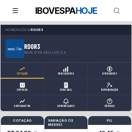
IBOVESPA
HOJE
HOME
/
AÇÕES
/
RDOR3
RDOR3
REDE D'OR SÃO LUIZ S.A.
COTAÇÃO
INDICADORES
DIVIDENDOS
EMPRESA
CONTÁBIL
REMUNERAÇÃO
COMPARATIVO
COMUNICADOS
DÚVIDAS
COTAÇÃO
VARIAÇÃO (
12
P/L
MESES
)