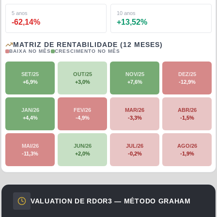
5 anos
10 anos
-62,14
%
+
13,52
%
MATRIZ DE RENTABILIDADE (12 MESES)
BAIXA NO MÊS
CRESCIMENTO NO MÊS
SET/25
OUT/25
NOV/25
DEZ/25
+
6,9
%
+
3,0
%
+
7,6
%
-12,9
%
JAN/26
FEV/26
MAR/26
ABR/26
+
4,4
%
-4,9
%
-3,3
%
-1,5
%
MAI/26
JUN/26
JUL/26
AGO/26
-11,3
%
+
2,0
%
-0,2
%
-1,9
%
VALUATION DE
RDOR3
— MÉTODO GRAHAM