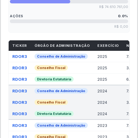
R$ 74.610.761,00
AÇÕES
0.0
%
R$ 0,00
TICKER
ÓRGÃO DE ADMINISTRAÇÃO
EXERCÍCIO
NR. 
RDOR3
2025
7.00
Conselho de Administração
RDOR3
2025
3.00
Conselho Fiscal
RDOR3
2025
6.00
Diretoria Estatutária
RDOR3
2024
7.00
Conselho de Administração
RDOR3
2024
3.00
Conselho Fiscal
RDOR3
2024
7.00
Diretoria Estatutária
RDOR3
2023
7.00
Conselho de Administração
RDOR3
2023
3.00
Conselho Fiscal