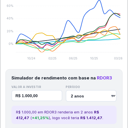
60%
40%
20%
0%
10/24
02/25
06/25
10/25
03/26
Simulador de rendimento com base na
RDOR3
VALOR A INVESTIR
PERÍODO
▼
R$
1.000,00
em
RDOR3
renderia em
2
ano
s
R$
412,47
(
+
41,25
%
), logo você teria
R$
1.412,47
.