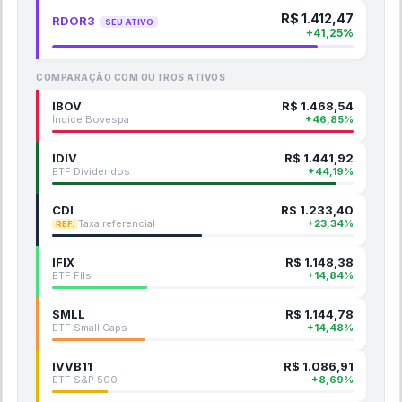
R$
1.412,47
RDOR3
SEU ATIVO
+
41,25
%
COMPARAÇÃO COM OUTROS ATIVOS
IBOV
R$
1.468,54
Índice Bovespa
+
46,85
%
IDIV
R$
1.441,92
ETF Dividendos
+
44,19
%
CDI
R$
1.233,40
Taxa referencial
+
23,34
%
REF.
IFIX
R$
1.148,38
ETF FIIs
+
14,84
%
SMLL
R$
1.144,78
ETF Small Caps
+
14,48
%
IVVB11
R$
1.086,91
ETF S&P 500
+
8,69
%