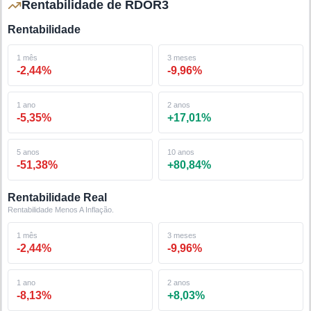
Rentabilidade de RDOR3
Rentabilidade
1 mês
3 meses
-2,44
%
-9,96
%
1 ano
2 anos
-5,35
%
+
17,01
%
5 anos
10 anos
-51,38
%
+
80,84
%
Rentabilidade Real
Rentabilidade Menos A Inflação.
1 mês
3 meses
-2,44
%
-9,96
%
1 ano
2 anos
-8,13
%
+
8,03
%