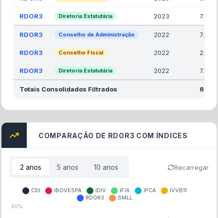
RDOR3
2023
7.50
Diretoria Estatutária
RDOR3
2022
7.00
Conselho de Administração
RDOR3
2022
2.00
Conselho Fiscal
RDOR3
2022
7.66
Diretoria Estatutária
Totais Consolidados Filtrados
67.16
COMPARAÇÃO DE RDOR3 COM ÍNDICES
2
anos
5
anos
10
anos
Recarregar
CDI
IBOVESPA
IDIV
IFIX
IPCA
IVVB11
RDOR3
SMLL
80%