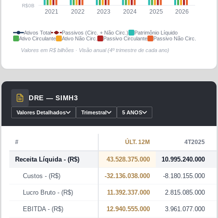
R$ 7,13 bilhões
.
R$0B
2021
2022
2023
2024
2025
2026
A companhia está inserida no setor
Industriais
, no segmento
Ativos Total
Passivos (Circ. + Não Circ.)
Patrimônio Líquido
de
Transporte e Logística
.
Ativo Circulante
Ativo Não Circ.
Passivo Circulante
Passivo Não Circ.
Valores em R$ bilhões · Visão anual (4º trimestre de cada ano)
Nos últimos 12 meses, o resultado líquido foi de
R$
215.250.000,00 milhões
.
Entre seus principais indicadores, P/L de
15,96
,
P/VP de
0,76
e Dividend Yield de
2,18%
nos últimos 12 meses.
DRE —
SIMH3
Valores Detalhados
Trimestral
5 ANOS
#
ÚLT. 12M
4T2025
Receita Líquida
- (R$)
43.528.375.000
10.995.240.000
Custos
- (R$)
-32.136.038.000
-8.180.155.000
Lucro Bruto
- (R$)
11.392.337.000
2.815.085.000
EBITDA
- (R$)
12.940.555.000
3.961.077.000