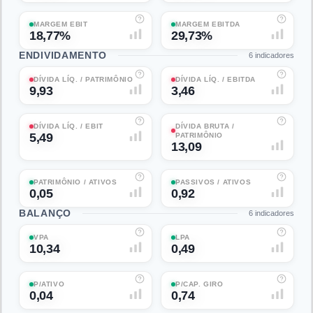
MARGEM EBIT
MARGEM EBITDA
18,77%
29,73%
ENDIVIDAMENTO
6
indicadores
DÍVIDA LÍQ. / PATRIMÔNIO
DÍVIDA LÍQ. / EBITDA
9,93
3,46
DÍVIDA LÍQ. / EBIT
DÍVIDA BRUTA /
5,49
PATRIMÔNIO
13,09
PATRIMÔNIO / ATIVOS
PASSIVOS / ATIVOS
0,05
0,92
BALANÇO
6
indicadores
VPA
LPA
10,34
0,49
P/ATIVO
P/CAP. GIRO
0,04
0,74