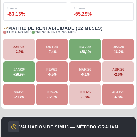
5 anos
10 anos
-83,13
%
-65,29
%
MATRIZ DE RENTABILIDADE (12 MESES)
BAIXA NO MÊS
CRESCIMENTO NO MÊS
SET/25
OUT/25
NOV/25
DEZ/25
-3,9
%
-7,4
%
+
38,1
%
-18,7
%
JAN/26
FEV/26
MAR/26
ABR/26
+
28,9
%
-5,5
%
-9,1
%
-2,6
%
MAI/26
JUN/26
JUL/26
AGO/26
-20,4
%
-12,6
%
-1,8
%
-6,8
%
VALUATION DE
SIMH3
— MÉTODO GRAHAM