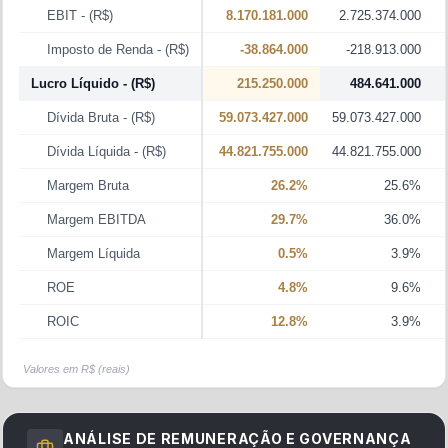
EBIT
- (R$)
8.170.181.000
2.725.374.000
Imposto de Renda
- (R$)
-38.864.000
-218.913.000
Lucro Líquido
- (R$)
215.250.000
484.641.000
Dívida Bruta
- (R$)
59.073.427.000
59.073.427.000
Dívida Líquida
- (R$)
44.821.755.000
44.821.755.000
Margem Bruta
26.2%
25.6%
Margem EBITDA
29.7%
36.0%
Margem Líquida
0.5%
3.9%
ROE
4.8%
9.6%
ROIC
12.8%
3.9%
Valores em R$ (reais)
ANÁLISE DE REMUNERAÇÃO E GOVERNANÇA