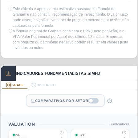
Este cálculo é apenas uma estimativa baseada na fórmula de
Graham e não constitui recomendação de investimento. O valor justo
pode divergir significativamente do preço de mercado por razões não
capturadas pela fórmula.
A fórmula original de Graham considera o LPA (Lucro por Ação) e o
VPA (Valor Patrimonial por Ação) dos últimos 12 meses. Empresas
com prejuízo ou patrimônio negativo podem resultar em valores justo
inválidos ou nulos.
INDICADORES FUNDAMENTALISTAS SIMH3
GRADE
HISTÓRICO
COMPARATIVOS POR SETOR
VALUATION
8
indicadores
P/L
P/VP