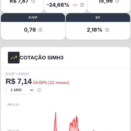
R$
7,87
15,96
-24,68
%
P/VP
DY
0,76
2,18%
COTAÇÃO SIMH3
BVMF • SIMH3
R$
7,14
-24,68
% (
12 meses
)
R$15,31