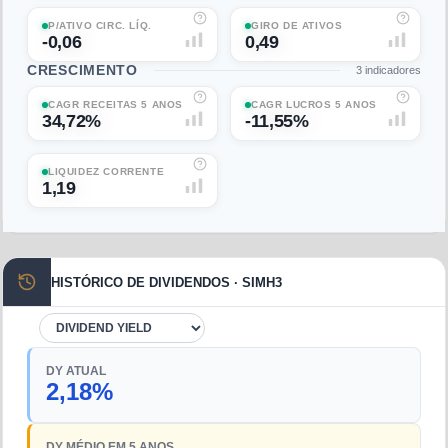
P/ATIVO CIRC. LÍQ.
GIRO DE ATIVOS
-0,06
0,49
CRESCIMENTO
3
indicadores
CAGR RECEITAS 5 ANOS
CAGR LUCROS 5 ANOS
34,72%
-11,55%
LIQUIDEZ CORRENTE
1,19
HISTÓRICO DE DIVIDENDOS · SIMH3
DY ATUAL
2,18%
DY MÉDIO EM 5 ANOS