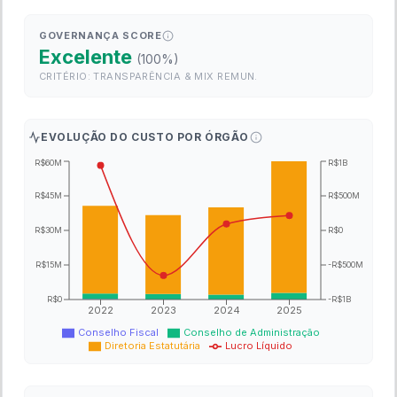
GOVERNANÇA SCORE
Excelente
(
100
%)
CRITÉRIO: TRANSPARÊNCIA & MIX REMUN.
EVOLUÇÃO DO CUSTO POR ÓRGÃO
R$60M
R$1B
R$45M
R$500M
R$30M
R$0
R$15M
-R$500M
R$0
-R$1B
2022
2023
2024
2025
Conselho Fiscal
Conselho de Administração
Diretoria Estatutária
Lucro Líquido