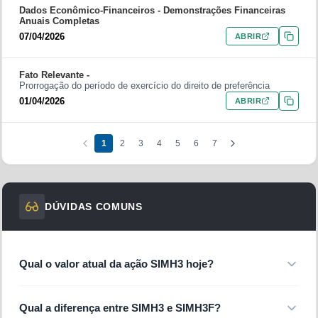
Dados Econômico-Financeiros -
Demonstrações Financeiras
Anuais Completas
07/04/2026
ABRIR
Fato Relevante -
Prorrogação do período de exercício do direito de preferência
01/04/2026
ABRIR
1
2
3
4
5
6
7
DÚVIDAS COMUNS
Qual o valor atual da ação SIMH3 hoje?
Atualmente, o papel
SIMH3
está sendo negociado na casa
Qual a diferença entre SIMH3 e SIMH3F?
dos
R$ 7,14
. Observando o desempenho de médio prazo, a