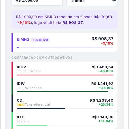
▼
R$
1.000,00
em
SIMH3
renderia em
2
ano
s
R$
-91,63
(
-9,16
%
), logo você teria
R$
908,37
.
R$
908,37
SIMH3
SEU ATIVO
-9,16
%
COMPARAÇÃO COM OUTROS ATIVOS
IBOV
R$
1.468,54
Índice Bovespa
+
46,85
%
IDIV
R$
1.441,92
ETF Dividendos
+
44,19
%
CDI
R$
1.233,40
Taxa referencial
+
23,34
%
REF.
IFIX
R$
1.148,38
ETF FIIs
+
14,84
%