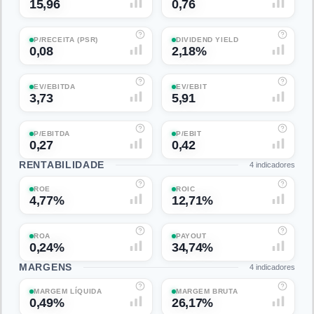
15,96
0,76
P/RECEITA (PSR)
DIVIDEND YIELD
0,08
2,18%
EV/EBITDA
EV/EBIT
3,73
5,91
P/EBITDA
P/EBIT
0,27
0,42
RENTABILIDADE
4
indicadores
ROE
ROIC
4,77%
12,71%
ROA
PAYOUT
0,24%
34,74%
MARGENS
4
indicadores
MARGEM LÍQUIDA
MARGEM BRUTA
0,49%
26,17%