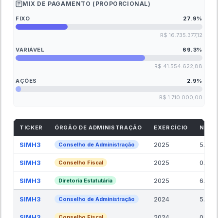
MIX DE PAGAMENTO (PROPORCIONAL)
FIXO
27.9
%
R$ 16.735.377,12
VARIÁVEL
69.3
%
R$ 41.554.622,88
AÇÕES
2.9
%
R$ 1.710.000,00
TICKER
ÓRGÃO DE ADMINISTRAÇÃO
EXERCÍCIO
NR. 
SIMH3
2025
5.00
Conselho de Administração
SIMH3
2025
0.00
Conselho Fiscal
SIMH3
2025
6.00
Diretoria Estatutária
SIMH3
2024
5.00
Conselho de Administração
SIMH3
2024
0.00
Conselho Fiscal