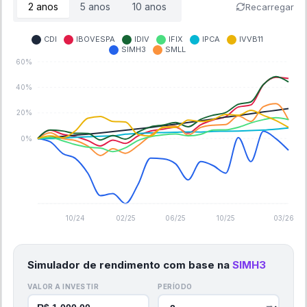
2
anos
5
anos
10
anos
Recarregar
CDI
IBOVESPA
IDIV
IFIX
IPCA
IVVB11
SIMH3
SMLL
60%
40%
20%
0%
10/24
02/25
06/25
10/25
03/26
Simulador de rendimento com base na
SIMH3
VALOR A INVESTIR
PERÍODO