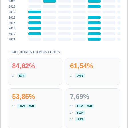
2020
2019
2016
2015
2014
2013
2012
2011
MELHORES COMBINAÇÕES
84,62
%
61,54
%
1
°
MAI
1
°
JAN
53,85
%
7,69
%
1
°
JAN
MAI
1
°
FEV
MAI
2
°
FEV
3
°
JUN