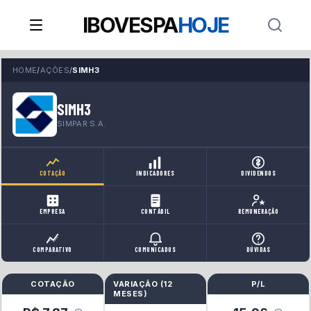
IBOVESPA
HOJE
HOME
/
AÇÕES
/
SIMH3
SIMH3
SIMPAR S.A.
COTAÇÃO
INDICADORES
DIVIDENDOS
EMPRESA
CONTÁBIL
REMUNERAÇÃO
COMPARATIVO
COMUNICADOS
DÚVIDAS
COTAÇÃO
VARIAÇÃO (
12
P/L
MESES
)