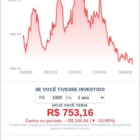
R$12,78
R$9,78
R$6,78
19/08/25
05/11/25
27/01/26
17/04/26
06/08/26
SE VOCÊ TIVESSE INVESTIDO
R$
há
HOJE VOCÊ TERIA
R$ 753,16
Ganho no período:
–
R$ 246,84
(
▼
-24,68
%)
*O valor não considera o reinvestimento dos dividendos. Rentabilidade passada não
garante resultados futuros.