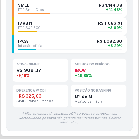
SMLL
R$
1.144,78
ETF Small Caps
+
14,48
%
IVVB11
R$
1.086,91
ETF S&P 500
+
8,69
%
IPCA
R$
1.082,90
Inflação oficial
+
8,29
%
ATIVO ·
SIMH3
MELHOR DO PERÍODO
R$
908,37
IBOV
-9,16
%
+
46,85
%
DIFERENÇA P/ CDI
POSIÇÃO NO RANKING
-
R$
325,03
8
º de
8
SIMH3
rendeu
menos
Abaixo da média
* Não considera dividendos, JCP ou eventos corporativos.
Rentabilidade passada não garante resultados futuros. Caráter
informativo.