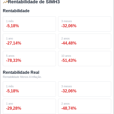
Rentabilidade de SIMH3
Rentabilidade
1 mês
3 meses
-5,18
%
-32,06
%
1 ano
2 anos
-27,14
%
-44,48
%
5 anos
10 anos
-78,33
%
-51,43
%
Rentabilidade Real
Rentabilidade Menos A Inflação.
1 mês
3 meses
-5,18
%
-32,06
%
1 ano
2 anos
-29,28
%
-48,74
%