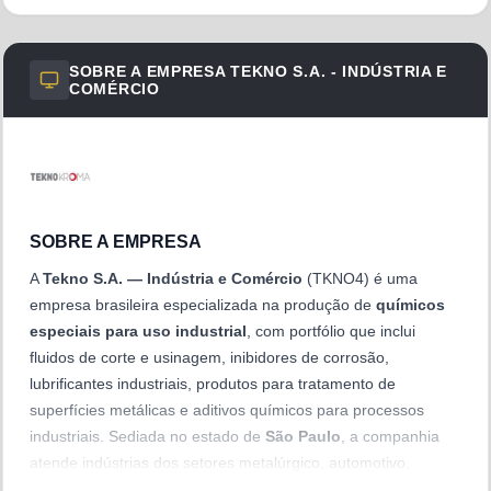
SOBRE A EMPRESA
TEKNO S.A. - INDÚSTRIA E
COMÉRCIO
SOBRE A EMPRESA
A
Tekno S.A. — Indústria e Comércio
(TKNO4) é uma
empresa brasileira especializada na produção de
químicos
especiais para uso industrial
, com portfólio que inclui
fluidos de corte e usinagem, inibidores de corrosão,
lubrificantes industriais, produtos para tratamento de
superfícies metálicas e aditivos químicos para processos
industriais. Sediada no estado de
São Paulo
, a companhia
atende indústrias dos setores metalúrgico, automotivo,
siderúrgico e de transformação em geral. As ações