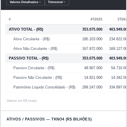
especialmente os setores metalúrgico, automotivo e de
Valores Detalhados
Trimestral
máquinas e equipamentos —, que determinam o volume de
consumo de fluidos de corte e produtos anticorrosivos. Em
#
4T2025
3T20
períodos de expansão industrial, a demanda pelos produtos
da Tekno cresce; em recessões ou períodos de ociosidade
ATIVO TOTAL
- (R$)
353.075.000
403.949.0
industrial elevada, o consumo recua.
Ativo Circulante
- (R$)
185.103.000
234.822.0
Ativo Não Circulante
- (R$)
167.972.000
169.127.0
Os resultados da Tekno são influenciados pelo nível de
PASSIVO TOTAL
- (R$)
353.075.000
403.949.0
atividade industrial no Brasil (especialmente metalurgia e
usinagem), pelo custo de matérias-primas químicas
Passivo Circulante
- (R$)
48.907.000
54.710.0
(derivados de petróleo, aditivos importados), pela taxa de
Passivo Não Circulante
- (R$)
14.921.000
14.342.0
câmbio (para insumos importados), pela concorrência de
multinacionais do setor de químicos industriais (como Quaker
Patrimônio Líquido Consolidado
- (R$)
289.247.000
334.897.0
Houghton, Fuchs e Castrol Industrial) e pela capacidade da
empresa de desenvolver e qualificar novos produtos nos
Valores em R$ (reais)
processos dos clientes.
ATIVOS / PASSIVOS —
TKNO4
(R$ BILHÕES)
Informações adicionais