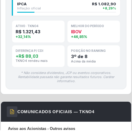
IPCA
R$
1.082,90
Inflação oficial
+
8,29
%
ATIVO ·
TKNO4
MELHOR DO PERÍODO
R$
1.321,43
IBOV
+
32,14
%
+
46,85
%
DIFERENÇA P/ CDI
POSIÇÃO NO RANKING
+
R$
88,03
3
º de
8
TKNO4
rendeu
mais
Acima da média
* Não considera dividendos, JCP ou eventos corporativos.
Rentabilidade passada não garante resultados futuros. Caráter
informativo.
COMUNICADOS OFICIAIS —
TKNO4
Aviso aos Acionistas -
Outros avisos