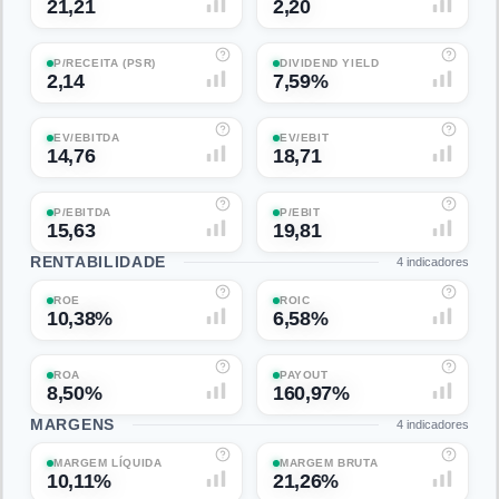
21,21
2,20
P/RECEITA (PSR)
DIVIDEND YIELD
2,14
7,59%
EV/EBITDA
EV/EBIT
14,76
18,71
P/EBITDA
P/EBIT
15,63
19,81
RENTABILIDADE
4
indicadores
ROE
ROIC
10,38%
6,58%
ROA
PAYOUT
8,50%
160,97%
MARGENS
4
indicadores
MARGEM LÍQUIDA
MARGEM BRUTA
10,11%
21,26%