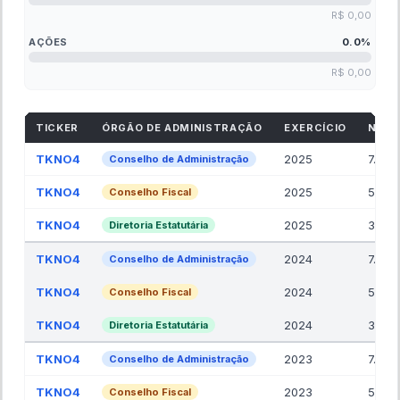
R$ 0,00
AÇÕES
0.0
%
R$ 0,00
TICKER
ÓRGÃO DE ADMINISTRAÇÃO
EXERCÍCIO
NR. 
TKNO4
2025
7.00
Conselho de Administração
TKNO4
2025
5.00
Conselho Fiscal
TKNO4
2025
3.00
Diretoria Estatutária
TKNO4
2024
7.00
Conselho de Administração
TKNO4
2024
5.00
Conselho Fiscal
TKNO4
2024
3.00
Diretoria Estatutária
TKNO4
2023
7.00
Conselho de Administração
TKNO4
2023
5.00
Conselho Fiscal