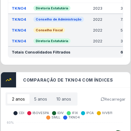
TKNO4
2023
3.00
Diretoria Estatutária
TKNO4
2022
7.00
Conselho de Administração
TKNO4
2022
5.00
Conselho Fiscal
TKNO4
2022
3.00
Diretoria Estatutária
Totais Consolidados Filtrados
60.0
COMPARAÇÃO DE TKNO4 COM ÍNDICES
2
anos
5
anos
10
anos
Recarregar
CDI
IBOVESPA
IDIV
IFIX
IPCA
IVVB11
SMLL
TKNO4
60%