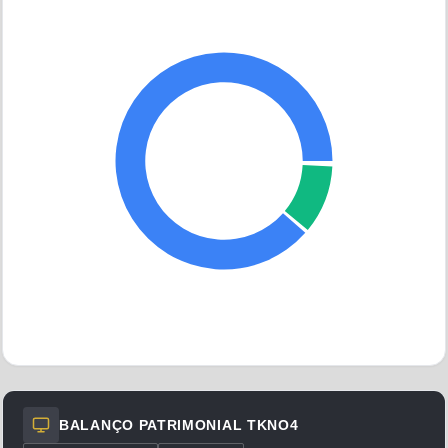
como característica importante a
alta fidelização de
clientes
: uma vez que um fluido de corte ou um inibidor de
corrosão é qualificado no processo produtivo de um cliente
industrial, a substituição é custosa e arriscada — envolve
testes, requalificação e potencial paralisação de linha. Isso
DANICA
cria barreiras à entrada e gera receita recorrente para
fornecedores como a Tekno, cujos produtos são consumíveis
industriais integrados às linhas de produção de seus clientes.
A Tekno tem suas ações listadas na B3 com ações
Outros
preferenciais negociadas sob o código
TKNO4
. Por ser uma
empresa de menor porte e com operação focada no mercado
industrial B2B, a Tekno não tem a visibilidade de grandes
conglomerados industriais, mas mantém uma posição sólida
em seus nichos de atuação, com décadas de experiência
técnica e relacionamento com clientes industriais de diversos
portes.
Os resultados da empresa são influenciados pelo nível de
BALANÇO PATRIMONIAL
TKNO4
atividade da indústria de transformação brasileira —