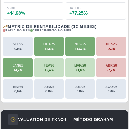
5 anos
10 anos
+
44,98
%
+
77,25
%
MATRIZ DE RENTABILIDADE (12 MESES)
BAIXA NO MÊS
CRESCIMENTO NO MÊS
SET/25
OUT/25
NOV/25
DEZ/25
0,0
%
+
4,6
%
+
13,7
%
-2,2
%
JAN/26
FEV/26
MAR/26
ABR/26
+
4,7
%
+
2,4
%
+
1,8
%
-2,7
%
MAI/26
JUN/26
JUL/26
AGO/26
0,0
%
0,0
%
0,0
%
0,0
%
VALUATION DE
TKNO4
— MÉTODO GRAHAM