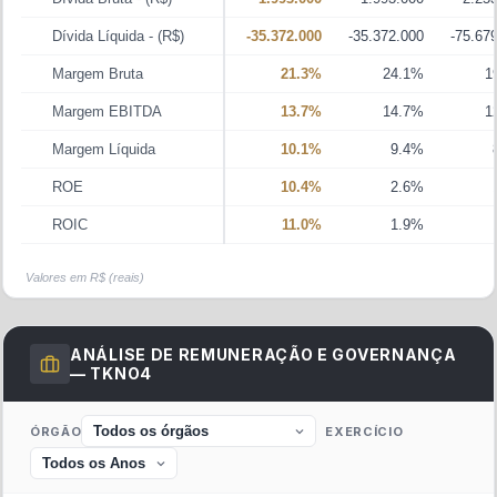
Dívida Líquida
- (R$)
-35.372.000
-35.372.000
-75.67
Margem Bruta
21.3%
24.1%
1
Margem EBITDA
13.7%
14.7%
1
Margem Líquida
10.1%
9.4%
ROE
10.4%
2.6%
ROIC
11.0%
1.9%
Valores em R$ (reais)
ANÁLISE DE REMUNERAÇÃO E GOVERNANÇA
—
TKNO4
ÓRGÃO
EXERCÍCIO