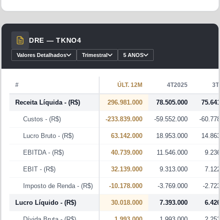
DRE —
TKNO4
Valores Detalhados
Trimestral
5 ANOS
#
ÚLT. 12M
4T2025
3T
Receita Líquida
- (R$)
296.981.000
78.505.000
75.64
Custos
- (R$)
-233.839.000
-59.552.000
-60.77
Lucro Bruto
- (R$)
63.142.000
18.953.000
14.86
EBITDA
- (R$)
40.739.000
11.546.000
9.23
EBIT
- (R$)
32.139.000
9.313.000
7.12
Imposto de Renda
- (R$)
-10.178.000
-3.769.000
-2.72
Lucro Líquido
- (R$)
30.018.000
7.393.000
6.42
Dívida Bruta
- (R$)
1.993.000
1.993.000
2.25