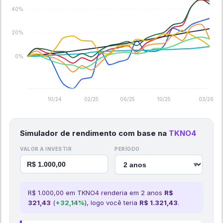
40%
20%
0%
10/24
02/25
06/25
10/25
03/26
Simulador de rendimento com base na
TKNO4
VALOR A INVESTIR
PERÍODO
▼
R$
1.000,00
em
TKNO4
renderia em
2
ano
s
R$
321,43
(
+
32,14
%
), logo você teria
R$
1.321,43
.