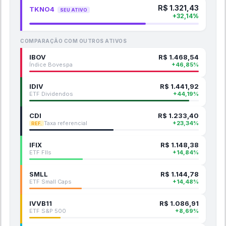
R$
1.321,43
TKNO4
SEU ATIVO
+
32,14
%
COMPARAÇÃO COM OUTROS ATIVOS
IBOV
R$
1.468,54
Índice Bovespa
+
46,85
%
IDIV
R$
1.441,92
ETF Dividendos
+
44,19
%
CDI
R$
1.233,40
Taxa referencial
+
23,34
%
REF.
IFIX
R$
1.148,38
ETF FIIs
+
14,84
%
SMLL
R$
1.144,78
ETF Small Caps
+
14,48
%
IVVB11
R$
1.086,91
ETF S&P 500
+
8,69
%