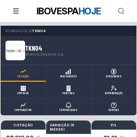
IBOVESPA
HOJE
HOME
/
AÇÕES
/
TKNO4
TKNO4
RENOVA ENERGIA S.A.
COTAÇÃO
INDICADORES
DIVIDENDOS
EMPRESA
CONTÁBIL
REMUNERAÇÃO
COMPARATIVO
COMUNICADOS
DÚVIDAS
COTAÇÃO
VARIAÇÃO (
9
P/L
MESES
)