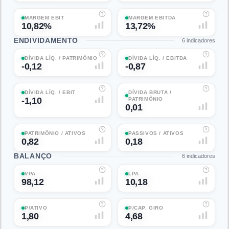
MARGEM EBIT
MARGEM EBITDA
10,82%
13,72%
ENDIVIDAMENTO
6
indicadores
DÍVIDA LÍQ. / PATRIMÔNIO
DÍVIDA LÍQ. / EBITDA
-0,12
-0,87
DÍVIDA LÍQ. / EBIT
DÍVIDA BRUTA /
-1,10
PATRIMÔNIO
0,01
PATRIMÔNIO / ATIVOS
PASSIVOS / ATIVOS
0,82
0,18
BALANÇO
6
indicadores
VPA
LPA
98,12
10,18
P/ATIVO
P/CAP. GIRO
1,80
4,68