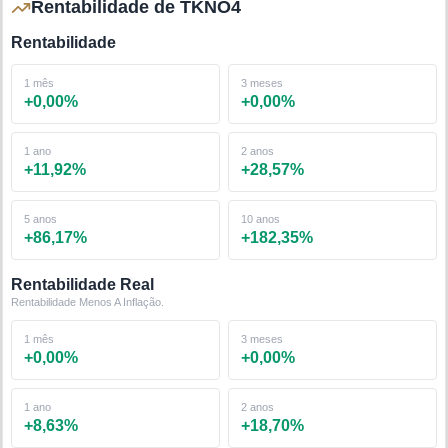
Rentabilidade de TKNO4
Rentabilidade
1 mês
3 meses
+
0,00
%
+
0,00
%
1 ano
2 anos
+
11,92
%
+
28,57
%
5 anos
10 anos
+
86,17
%
+
182,35
%
Rentabilidade Real
Rentabilidade Menos A Inflação.
1 mês
3 meses
+
0,00
%
+
0,00
%
1 ano
2 anos
+
8,63
%
+
18,70
%