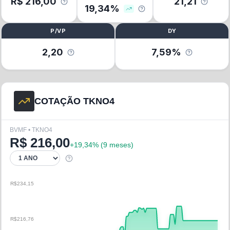
R$
216,00
21,21
19,34
%
P/VP
DY
2,20
7,59%
COTAÇÃO TKNO4
BVMF • TKNO4
R$
216,00
+
19,34
% (
9 meses
)
R$234,15
R$216,76