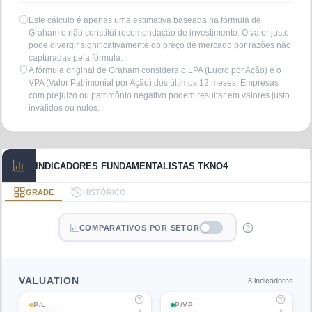
Este cálculo é apenas uma estimativa baseada na fórmula de
Graham e não constitui recomendação de investimento. O valor justo
pode divergir significativamente do preço de mercado por razões não
capturadas pela fórmula.
A fórmula original de Graham considera o LPA (Lucro por Ação) e o
VPA (Valor Patrimonial por Ação) dos últimos 12 meses. Empresas
com prejuízo ou patrimônio negativo podem resultar em valores justo
inválidos ou nulos.
INDICADORES FUNDAMENTALISTAS TKNO4
GRADE
HISTÓRICO
COMPARATIVOS POR SETOR
VALUATION
8
indicadores
P/L
P/VP