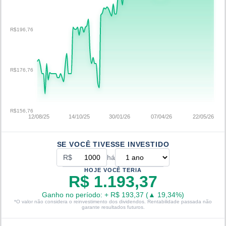
R$196,76
R$176,76
R$156,76
12/08/25
14/10/25
30/01/26
07/04/26
22/05/26
SE VOCÊ TIVESSE INVESTIDO
R$
há
HOJE VOCÊ TERIA
R$ 1.193,37
Ganho no período:
+
R$ 193,37
(
▲
19,34
%)
*O valor não considera o reinvestimento dos dividendos. Rentabilidade passada não
garante resultados futuros.