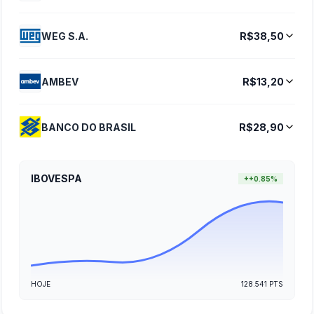
WEG S.A.
R$38,50
AMBEV
R$13,20
BANCO DO BRASIL
R$28,90
IBOVESPA
+
+0.85%
HOJE
128.541
PTS