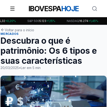
IBOVESPA
HOJE
0,20%
S&P 500
5.123
+1,15%
NASDAQ
16.274
+1,45%
BIT
Voltar para o início
MERCADOS
Descubra o que é
patrimônio: Os 6 tipos e
suas características
20/03/2025
•
Ler em 5 min