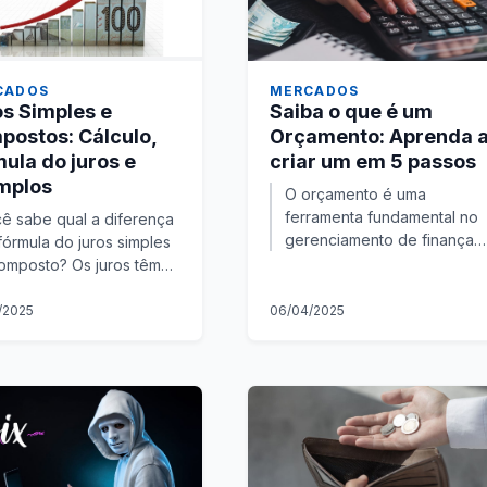
CADOS
MERCADOS
s Simples e
Saiba o que é um
postos: Cálculo,
Orçamento: Aprenda 
ula do juros e
criar um em 5 passos
mplos
O orçamento é uma
ferramenta fundamental no
ê sabe qual a diferença
gerenciamento de finanças,
fórmula do juros simples
tanto pessoais quanto
omposto? Os juros têm
empresariais. Compreender
 função essencial em
o que é, seus tipos e como
sa economia, afetando
/2025
06/04/2025
elaborar um o...
de a realização de
stim...