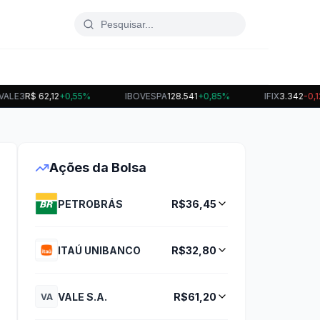
E3
R$ 62,12
+0,55%
IBOVESPA
128.541
+0,85%
IFIX
3.342
-0,12%
Ações da Bolsa
PETROBRÁS
R$36,45
ITAÚ UNIBANCO
R$32,80
VALE S.A.
R$61,20
VA