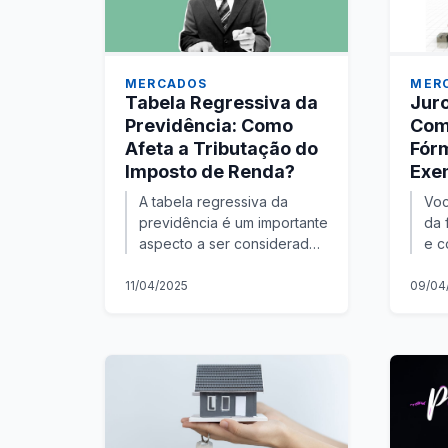
MERCADOS
MER
Tabela Regressiva da
Juro
Previdência: Como
Com
Afeta a Tributação do
Fórm
Imposto de Renda?
Exe
A tabela regressiva da
Voc
previdência é um importante
da 
aspecto a ser considerado
e c
por aqueles que optam por
uma
investir em planos de
nos
11/04/2025
09/04
previdência privada. Neste
des
artigo,...
inve