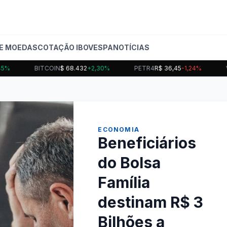
E MOEDAS
COTAÇÃO IBOVESPA
NOTÍCIAS
BITCOIN
$ 68.432
+2,30%
PETR4
R$ 36,45
-1,24%
VAL
ECONOMIA
Beneficiários
do Bolsa
Família
destinam R$ 3
Bilhões a