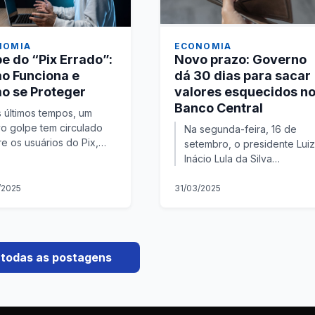
NOMIA
ECONOMIA
e do “Pix Errado”:
Novo prazo: Governo
o Funciona e
dá 30 dias para sacar
o se Proteger
valores esquecidos n
Banco Central
 últimos tempos, um
o golpe tem circulado
Na segunda-feira, 16 de
re os usuários do Pix,
setembro, o presidente Luiz
hecido como “Pix
Inácio Lula da Silva
ado” ou “Pix devolvido”.
sancionou a Lei nº
e crime se aproveita de
14.973/24, que trata da
/2025
31/03/2025
mecanis...
reoneração gradual da
folha de pagamento. E...
 todas as postagens