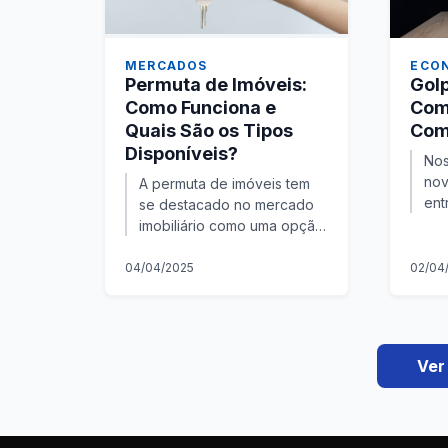
MERCADOS
ECO
Permuta de Imóveis:
Golp
Como Funciona e
Com
Quais São os Tipos
Com
Disponíveis?
Nos
nov
A permuta de imóveis tem
ent
se destacado no mercado
con
imobiliário como uma opção
err
interessante em relação à
Est
compra e venda
04/04/2025
02/04
um 
convencional. Através
desse tipo de troca,...
Ver