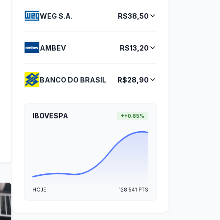
WEG S.A.
R$38,50
AMBEV
R$13,20
BANCO DO BRASIL
R$28,90
IBOVESPA
+
+0.85%
HOJE
128.541
PTS