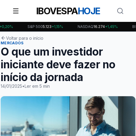
IBOVESPA
HOJE
S&P 500
5.123
+1,15%
NASDAQ
16.274
+1,45%
BITCOIN
$
Voltar para o início
MERCADOS
O que um investidor
iniciante deve fazer no
início da jornada
14/01/2025
•
Ler em 5 min