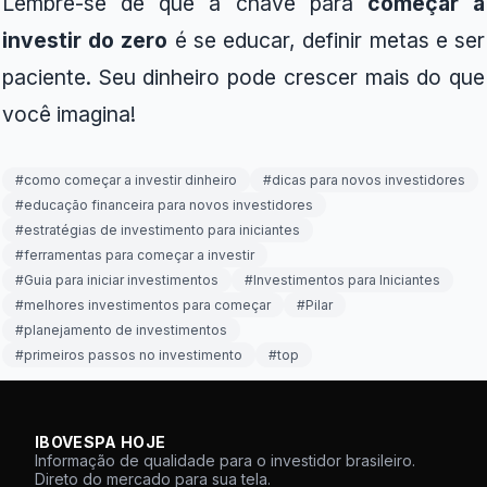
Lembre-se de que a chave para
começar a
investir do zero
é se educar, definir metas e ser
paciente. Seu dinheiro pode crescer mais do que
você imagina!
#
como começar a investir dinheiro
#
dicas para novos investidores
#
educação financeira para novos investidores
#
estratégias de investimento para iniciantes
#
ferramentas para começar a investir
#
Guia para iniciar investimentos
#
Investimentos para Iniciantes
#
melhores investimentos para começar
#
Pilar
#
planejamento de investimentos
#
primeiros passos no investimento
#
top
IBOVESPA HOJE
Informação de qualidade para o investidor brasileiro.
Direto do mercado para sua tela.