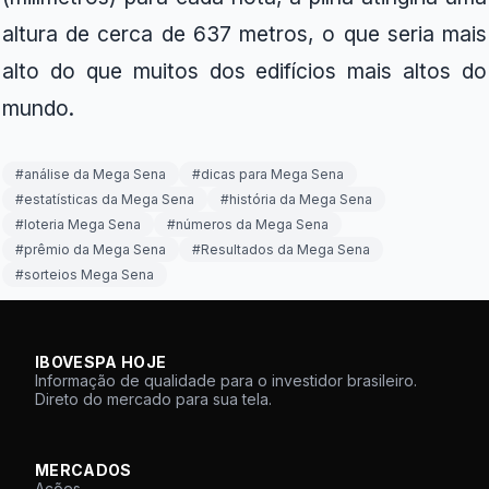
altura de cerca de 637 metros, o que seria mais
alto do que muitos dos edifícios mais altos do
mundo.
#
análise da Mega Sena
#
dicas para Mega Sena
#
estatísticas da Mega Sena
#
história da Mega Sena
#
loteria Mega Sena
#
números da Mega Sena
#
prêmio da Mega Sena
#
Resultados da Mega Sena
#
sorteios Mega Sena
IBOVESPA HOJE
Informação de qualidade para o investidor brasileiro.
Direto do mercado para sua tela.
MERCADOS
Ações