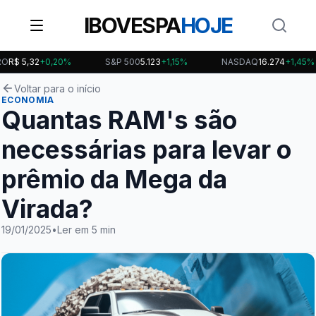
IBOVESPA
HOJE
$ 5,32
+0,20%
S&P 500
5.123
+1,15%
NASDAQ
16.274
+1,45%
Voltar para o início
ECONOMIA
Quantas RAM's são
necessárias para levar o
prêmio da Mega da
Virada?
19/01/2025
•
Ler em 5 min